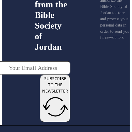
authorize the
from the
Bible Society of
Bible
Jordan to store
and process you
Society
personal data in
order to send yo
of
its newsletters.
Jordan
SUBSCRIBE
TO THE
NEWSLETTER