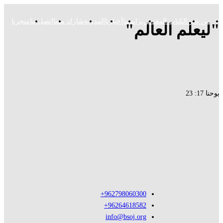
من نحن
الكتاب المقدس
برامجنا
أخبارنا
المدونة
شارك معنا
اتصل بنا
متجرنا
ليعلم العالم"
نا 17: 23
962798060300+
96264618582+
info@bsoj.org