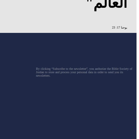
العالم"
يوحنا 17: 23
By clicking “Subscribe to the newsletter”, you authorize the Bible Society of
Jordan to store and process your personal data in order to send you its
newsletters.