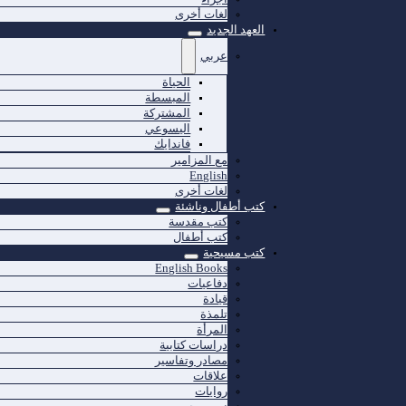
لغات أخرى
العهد الجديد
عربي
الحياة
المبسطة
المشتركة
اليسوعي
فاندايك
مع المزامير
English
لغات أخرى
كتب أطفال وناشئة
كتب مقدسة
كتب أطفال
كتب مسيحية
English Books
دفاعيات
قيادة
تلمذة
المرأة
دراسات كتابية
مصادر وتفاسير
علاقات
روايات