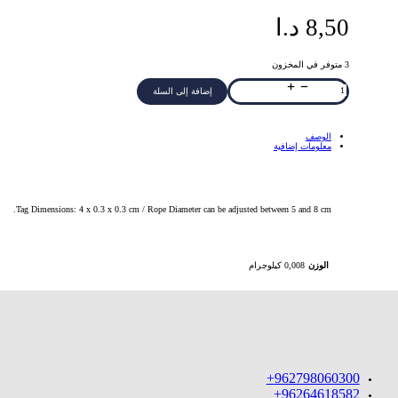
8,50
د.ا
3 متوفر في المخزون
كمية
إضافة إلى السلة
YOUR
WILL
ARABIC
BRAIDED
ROPE
الوصف
GREEN
BRACELET
معلومات إضافية
GOLD
Tag Dimensions: 4 x 0.3 x 0.3 cm / Rope Diameter can be adjusted between 5 and 8 cm.
الوزن
0,008 كيلوجرام
962798060300+
96264618582+