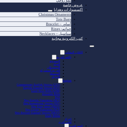
نمو روحي
عروض خاصة
اكسسوارات وهدايا
Christmas Ornaments
Tote Bags
أساور – Bracelet
خواتم- Rings
سناسيل – Necklaces
كتب الكترونية مجانية
الكتاب المقدّس
باللغة العربية
اليسوعية
الحياة
الدومينيكان
العربية المشتركة
المبسطة
فاندايك
English
Contemporary English Version (CEV)
English Standard Version (ESV)
Good News Bible (GNB)
Jerusalem Bible
KJV
New English Translation (NET)
New International Version (NIV)
New King James (NKJV)
New Living Translation (NLT)
New Revised Standard Version (NRSV)
Study Bibles
اجزاء
لغات أخرى
العهد الجديد