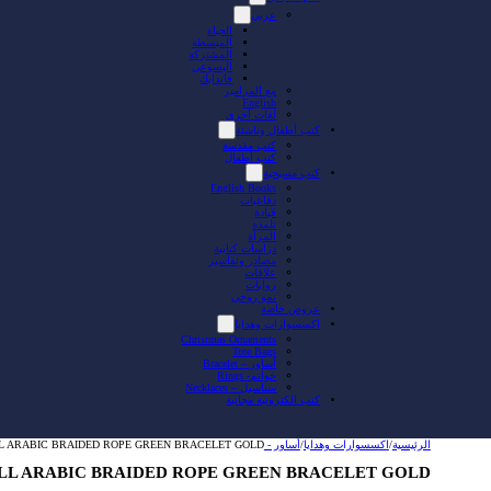
عربي
الحياة
المبسطة
المشتركة
اليسوعي
فاندايك
مع المزامير
English
لغات أخرى
كتب أطفال وناشئة
كتب مقدسة
كتب أطفال
كتب مسيحية
English Books
دفاعيات
قيادة
تلمذة
المرأة
دراسات كتابية
مصادر وتفاسير
علاقات
روايات
نمو روحي
عروض خاصة
اكسسوارات وهدايا
Christmas Ornaments
Tote Bags
أساور – Bracelet
خواتم- Rings
سناسيل – Necklaces
كتب الكترونية مجانية
الرئيسية
/
اكسسوارات وهدايا
/
أساور - Bracelet
L ARABIC BRAIDED ROPE GREEN BRACELET GOLD
LL ARABIC BRAIDED ROPE GREEN BRACELET GOLD