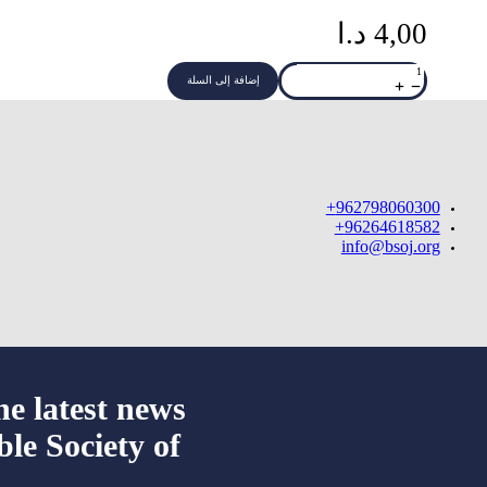
4,00
د.ا
كمية
SIZE
إضافة إلى السلة
8
SMALL
CROSS
THIN
RING
962798060300+
96264618582+
info@bsoj.org
he latest news
ble Society of