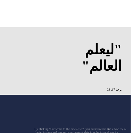
"ليعلم
العالم"
يوحنا 17: 23
By clicking “Subscribe to the newsletter”, you authorize the Bible Society of
Jordan to store and process your personal data in order to send you its