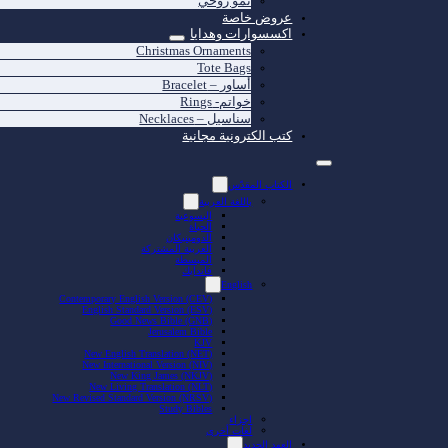
نمو روحي
عروض خاصة
اكسسوارات وهدايا
Christmas Ornaments
Tote Bags
أساور – Bracelet
خواتم- Rings
سناسيل – Necklaces
كتب الكترونية مجانية
الكتاب المقدّس
باللغة العربية
اليسوعية
الحياة
الدومينيكان
العربية المشتركة
المبسطة
فاندايك
English
Contemporary English Version (CEV)
English Standard Version (ESV)
Good News Bible (GNB)
Jerusalem Bible
KJV
New English Translation (NET)
New International Version (NIV)
New King James (NKJV)
New Living Translation (NLT)
New Revised Standard Version (NRSV)
Study Bibles
اجزاء
لغات أخرى
العهد الجديد