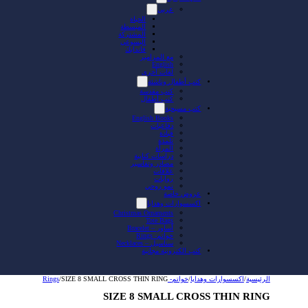
عربي
الحياة
المبسطة
المشتركة
اليسوعي
فاندايك
مع المزامير
English
لغات أخرى
كتب أطفال وناشئة
كتب مقدسة
كتب أطفال
كتب مسيحية
English Books
دفاعيات
قيادة
تلمذة
المرأة
دراسات كتابية
مصادر وتفاسير
علاقات
روايات
نمو روحي
عروض خاصة
اكسسوارات وهدايا
Christmas Ornaments
Tote Bags
أساور – Bracelet
خواتم- Rings
سناسيل – Necklaces
كتب الكترونية مجانية
الرئيسية
/
اكسسوارات وهدايا
/
خواتم- Rings
SIZE 8 SMALL CROSS THIN RING
/
SIZE 8 SMALL CROSS THIN RING