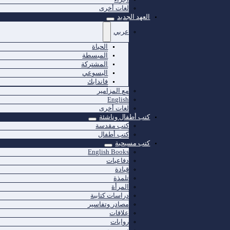
لغات أخرى
العهد الجديد
عربي
الحياة
المبسطة
المشتركة
اليسوعي
فاندايك
مع المزامير
English
لغات أخرى
كتب أطفال وناشئة
كتب مقدسة
كتب أطفال
كتب مسيحية
English Books
دفاعيات
قيادة
تلمذة
المرأة
دراسات كتابية
مصادر وتفاسير
علاقات
روايات