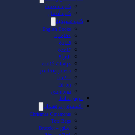
كتب مقدسة
كتب أطفال
كتب مسيحية
English Books
دفاعيات
قيادة
تلمذة
المرأة
دراسات كتابية
مصادر وتفاسير
علاقات
روايات
نمو روحي
عروض خاصة
اكسسوارات وهدايا
Christmas Ornaments
Tote Bags
أساور – Bracelet
خواتم- Rings