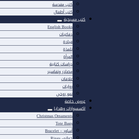
كتب مقدسة
كتب أطفال
كتب مسيحية
English Books
دفاعيات
قيادة
تلمذة
المرأة
دراسات كتابية
مصادر وتفاسير
علاقات
روايات
نمو روحي
عروض خاصة
اكسسوارات وهدايا
Christmas Ornaments
Tote Bags
أساور – Bracelet
خواتم- Rings