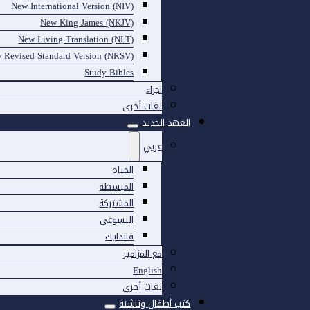
New International Version (NIV)
New King James (NKJV)
New Living Translation (NLT)
 Revised Standard Version (NRSV)
Study Bibles
اجزاء
لغات أخرى
العهد الجديد
عربي
الحياة
المبسطة
المشتركة
اليسوعي
فاندايك
مع المزامير
English
لغات أخرى
كتب أطفال وناشئة