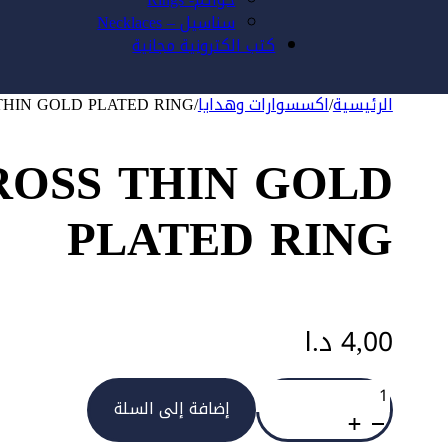
سناسيل – Necklaces
كتب الكترونية مجانية
الرئيسية
/
اكسسوارات وهدايا
/
THIN GOLD PLATED RING
ROSS THIN GOLD
PLATED RING
4,00
د.ا
كمية
SIZE
إضافة إلى السلة
8
SMALL
CROSS