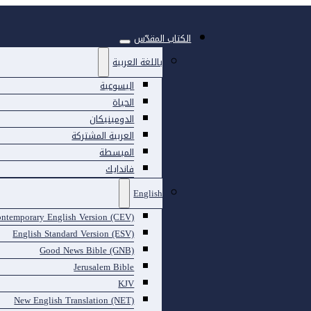
الكتاب المقدّس
باللغة العربية
اليسوعية
الحياة
الدومينيكان
العربية المشتركة
المبسطة
فاندايك
English
ntemporary English Version (CEV)
English Standard Version (ESV)
Good News Bible (GNB)
Jerusalem Bible
KJV
New English Translation (NET)