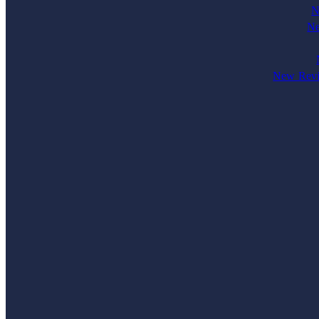
N
Ne
New Revi