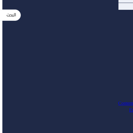
Search
...
Contem
E