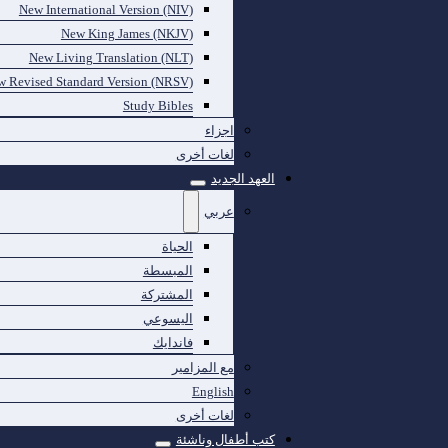
New International Version (NIV)
New King James (NKJV)
New Living Translation (NLT)
 Revised Standard Version (NRSV)
Study Bibles
اجزاء
لغات أخرى
العهد الجديد
عربي
الحياة
المبسطة
المشتركة
اليسوعي
فاندايك
مع المزامير
English
لغات أخرى
كتب أطفال وناشئة