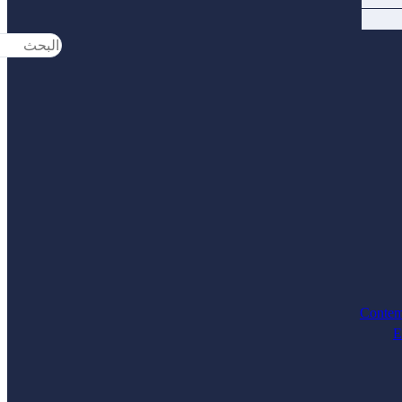
Search
...
Contem
E