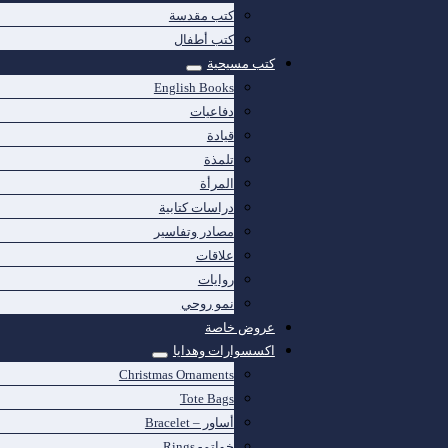
كتب مقدسة
كتب أطفال
كتب مسيحية
English Books
دفاعيات
قيادة
تلمذة
المرأة
دراسات كتابية
مصادر وتفاسير
علاقات
روايات
نمو روحي
عروض خاصة
اكسسوارات وهدايا
Christmas Ornaments
Tote Bags
أساور – Bracelet
خواتم- Rings