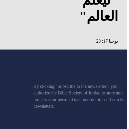
العالم"
يوحنا 17: 23
By clicking “Subscribe to the newsletter”, you
authorize the Bible Society of Jordan to store and
process your personal data in order to send you its
newsletters.