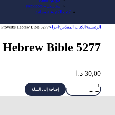
خواتم- Rings
سناسيل – Necklaces
كتب الكترونية مجانية
الرئيسية
/
الكتاب المقدّس
/
اجزاء
/
Proverbs Hebrew Bible 5277
 Hebrew Bible 5277
30,00
د.ا
كمية
Proverbs
إضافة إلى السلة
Hebrew
Bible
5277