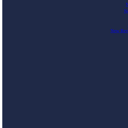
N
Ne
New Revi