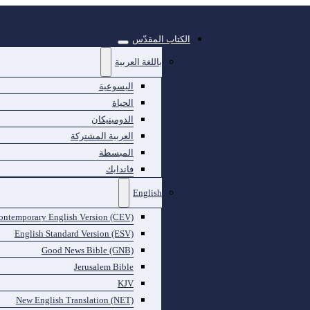
الكتاب المقدّس
باللغة العربية
اليسوعية
الحياة
الدومينيكان
العربية المشتركة
المبسطة
فاندايك
English
ontemporary English Version (CEV)
English Standard Version (ESV)
Good News Bible (GNB)
Jerusalem Bible
KJV
New English Translation (NET)