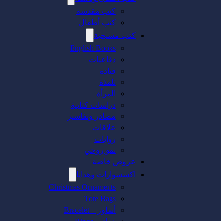
كتب مقدسة
كتب أطفال
كتب مسيحية
English Books
دفاعيات
قيادة
تلمذة
المرأة
دراسات كتابية
مصادر وتفاسير
علاقات
روايات
نمو روحي
عروض خاصة
اكسسوارات وهدايا
Christmas Ornaments
Tote Bags
أساور – Bracelet