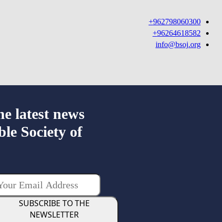
962798060300+
96264618582+
info@bsoj.org
he latest news
ble Society of
SUBSCRIBE TO THE
NEWSLETTER