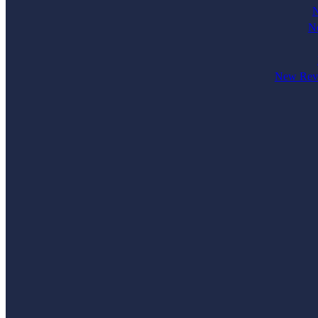
N
Ne
New Revi