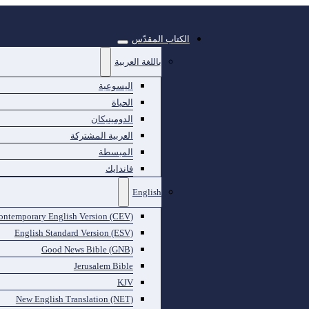
الكتاب المقدّس
باللغة العربية
اليسوعية
الحياة
الدومينيكان
العربية المشتركة
المبسطة
فاندايك
English
ontemporary English Version (CEV)
English Standard Version (ESV)
Good News Bible (GNB)
Jerusalem Bible
KJV
New English Translation (NET)