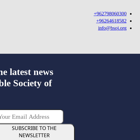
962798060300+
96264618582+
info@bsoj.org
he latest news
ble Society of
SUBSCRIBE TO THE
NEWSLETTER