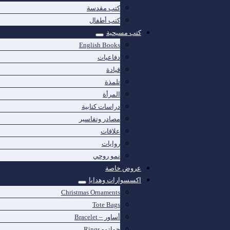
كتب مقدسة
كتب أطفال
كتب مسيحية
English Books
دفاعيات
قيادة
تلمذة
المرأة
دراسات كتابية
مصادر وتفاسير
علاقات
روايات
نمو روحي
عروض خاصة
اكسسوارات وهدايا
Christmas Ornaments
Tote Bags
أساور – Bracelet
خواتم- Rings