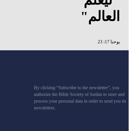
العالم"
يوحنا 17: 23
By clicking “Subscribe to the newsletter”, you
authorize the Bible Society of Jordan to store and
process your personal data in order to send you its
newsletters.