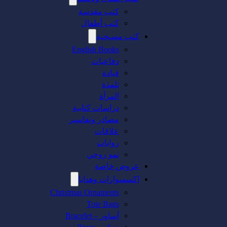
كتب مقدسة
كتب أطفال
كتب مسيحية
English Books
دفاعيات
قيادة
تلمذة
المرأة
دراسات كتابية
مصادر وتفاسير
علاقات
روايات
نمو روحي
عروض خاصة
اكسسوارات وهدايا
Christmas Ornaments
Tote Bags
أساور – Bracelet