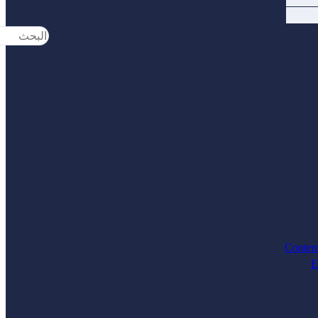
Search
...
Contem
E