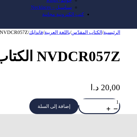
خواتم- Rings
سناسيل – Necklaces
كتب الكترونية مجانية
الرئيسية
/
الكتاب المقدّس
/
باللغة العربية
/
فاندايك
/
NVDCR057Z الكتاب المقدس Black
NVDCR057Z الكتاب المقدس Black
20,00
د.ا
كمية
NVDCR057Z
إضافة إلى السلة
الكتاب
المقدس
Black