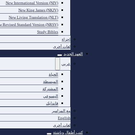
New International Version (NIV)
New King James (NKJV)
New Living Translation (NLT)
 Revised Standard Version (NRSV)
Study Bibles
اجزاء
لغات أخرى
العهد الجديد
عربي
الحياة
المبسطة
المشتركة
اليسوعي
فاندايك
مع المزامير
English
لغات أخرى
كتب أطفال وناشئة