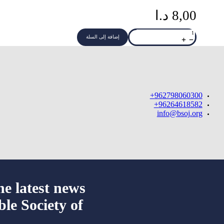
8,00
د.ا
كمية
Love
إضافة إلى السلة
Notebook
962798060300+
96264618582+
info@bsoj.org
he latest news
ble Society of