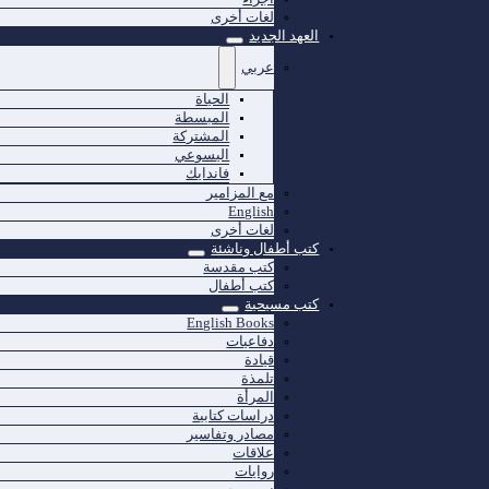
لغات أخرى
العهد الجديد
عربي
الحياة
المبسطة
المشتركة
اليسوعي
فاندايك
مع المزامير
English
لغات أخرى
كتب أطفال وناشئة
كتب مقدسة
كتب أطفال
كتب مسيحية
English Books
دفاعيات
قيادة
تلمذة
المرأة
دراسات كتابية
مصادر وتفاسير
علاقات
روايات