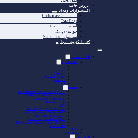
نمو روحي
عروض خاصة
اكسسوارات وهدايا
Christmas Ornaments
Tote Bags
أساور – Bracelet
خواتم- Rings
سناسيل – Necklaces
كتب الكترونية مجانية
الكتاب المقدّس
باللغة العربية
اليسوعية
الحياة
الدومينيكان
العربية المشتركة
المبسطة
فاندايك
English
Contemporary English Version (CEV)
English Standard Version (ESV)
Good News Bible (GNB)
Jerusalem Bible
KJV
New English Translation (NET)
New International Version (NIV)
New King James (NKJV)
New Living Translation (NLT)
New Revised Standard Version (NRSV)
Study Bibles
اجزاء
لغات أخرى
العهد الجديد