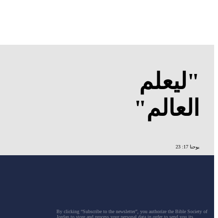
"ليعلم
العالم"
يوحنا 17: 23
By clicking “Subscribe to the newsletter”, you authorize the Bible Society of
Jordan to store and process your personal data in order to send you its