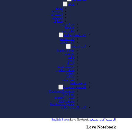
عربي
الحياة
المبسطة
المشتركة
اليسوعي
فاندايك
مع المزامير
English
لغات أخرى
كتب أطفال وناشئة
كتب مقدسة
كتب أطفال
كتب مسيحية
English Books
دفاعيات
قيادة
تلمذة
المرأة
دراسات كتابية
مصادر وتفاسير
علاقات
روايات
نمو روحي
عروض خاصة
اكسسوارات وهدايا
Christmas Ornaments
Tote Bags
أساور – Bracelet
خواتم- Rings
سناسيل – Necklaces
كتب الكترونية مجانية
الرئيسية
/
كتب مسيحية
/
Love Notebook
/
English Books
Love Notebook