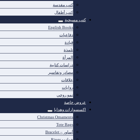
كتب مقدسة
كتب أطفال
كتب مسيحية
English Books
دفاعيات
قيادة
تلمذة
المرأة
دراسات كتابية
مصادر وتفاسير
علاقات
روايات
نمو روحي
عروض خاصة
اكسسوارات وهدايا
Christmas Ornaments
Tote Bags
أساور – Bracelet
خواتم- Rings