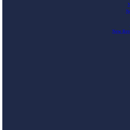
N
Ne
New Revi