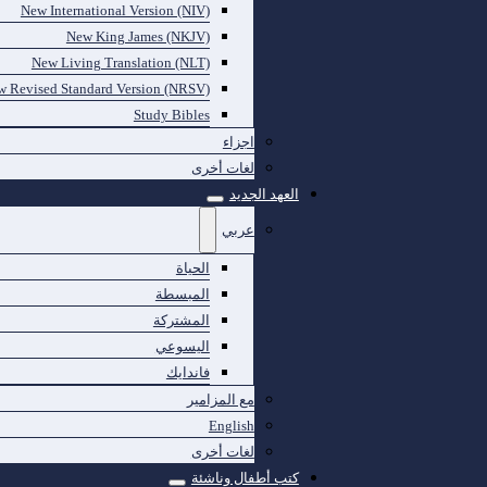
New International Version (NIV)
New King James (NKJV)
New Living Translation (NLT)
 Revised Standard Version (NRSV)
Study Bibles
اجزاء
لغات أخرى
العهد الجديد
عربي
الحياة
المبسطة
المشتركة
اليسوعي
فاندايك
مع المزامير
English
لغات أخرى
كتب أطفال وناشئة