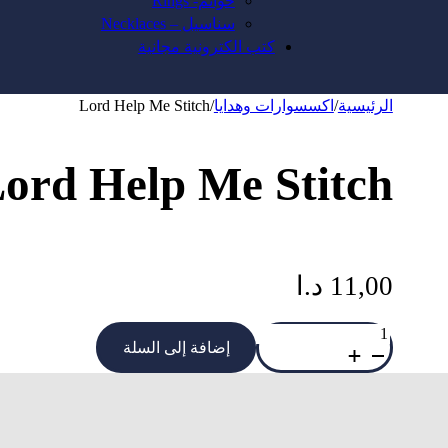
خواتم- Rings
سناسيل – Necklaces
كتب الكترونية مجانية
الرئيسية
/
اكسسوارات وهدايا
/
Lord Help Me Stitch
ord Help Me Stitch
11,00
د.ا
كمية
Lord
إضافة إلى السلة
Help
Me
Stitch