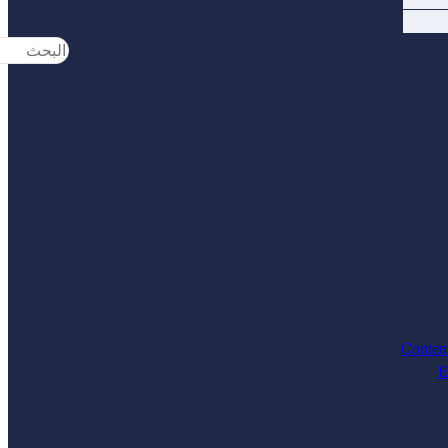
Search
...
Contem
E