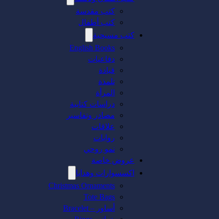
كتب مقدسة
كتب أطفال
كتب مسيحية
English Books
دفاعيات
قيادة
تلمذة
المرأة
دراسات كتابية
مصادر وتفاسير
علاقات
روايات
نمو روحي
عروض خاصة
اكسسوارات وهدايا
Christmas Ornaments
Tote Bags
أساور – Bracelet