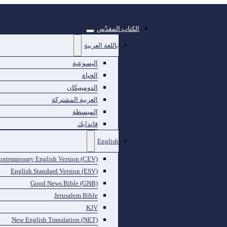
الكتاب المقدّس
باللغة العربية
اليسوعية
الحياة
الدومينيكان
العربية المشتركة
المبسطة
فاندايك
English
ontemporary English Version (CEV)
English Standard Version (ESV)
Good News Bible (GNB)
Jerusalem Bible
KJV
New English Translation (NET)