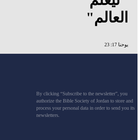
العالم"
يوحنا 17: 23
By clicking “Subscribe to the newsletter”, you
authorize the Bible Society of Jordan to store and
process your personal data in order to send you its
newsletters.