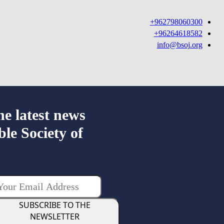
962798060300+
96264618582+
info@bsoj.org
he latest news
ble Society of
SUBSCRIBE TO THE
NEWSLETTER