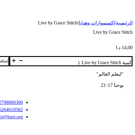
الرئيسية
/
اكسسوارات وهدايا
/
Live by Grace Stitch
Live by Grace Stitch
14,00
د.ا
إضافة
كمية Live by Grace Stitch
"ليعلم العالم"
يوحنا 17: 23
2798060300+
6264618582+
fo@bsoj.org