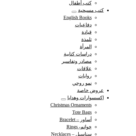
كتب أطفال
كتب مسيحية
English Books
دفاعيات
قيادة
تلمذة
المرأة
دراسات كتابية
مصادر وتفاسير
علاقات
روايات
نمو روحي
عروض خاصة
اكسسوارات وهدايا
Christmas Ornaments
Tote Bags
أساور – Bracelet
خواتم- Rings
سناسيل – Necklaces