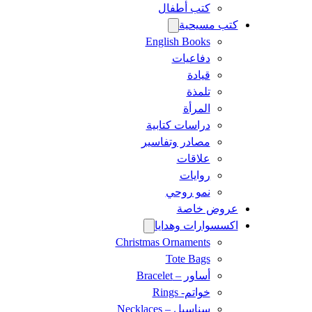
كتب أطفال
كتب مسيحية
English Books
دفاعيات
قيادة
تلمذة
المرأة
دراسات كتابية
مصادر وتفاسير
علاقات
روايات
نمو روحي
عروض خاصة
اكسسوارات وهدايا
Christmas Ornaments
Tote Bags
أساور – Bracelet
خواتم- Rings
سناسيل – Necklaces