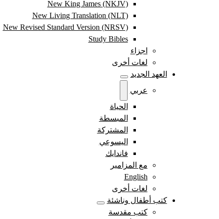
New King James (NKJV)
New Living Translation (NLT)
New Revised Standard Version (NRSV)
Study Bibles
اجزاء
لغات أخرى
العهد الجديد
عربي
الحياة
المبسطة
المشتركة
اليسوعي
فاندايك
مع المزامير
English
لغات أخرى
كتب أطفال وناشئة
كتب مقدسة