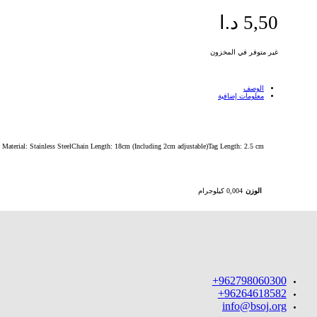
5,50
د.ا
غير متوفر في المخزون
الوصف
معلومات إضافية
Material: Stainless SteelChain Length: 18cm (Including 2cm adjustable)Tag Length: 2.5 cm
الوزن
0,004 كيلوجرام
962798060300+
96264618582+
info@bsoj.org