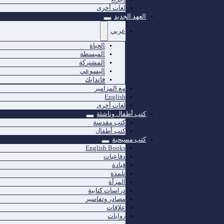
لغات أخرى
العهد الجديد
عربي
الحياة
المبسطة
المشتركة
اليسوعي
فاندايك
مع المزامير
English
لغات أخرى
كتب أطفال وناشئة
كتب مقدسة
كتب أطفال
كتب مسيحية
English Books
دفاعيات
قيادة
تلمذة
المرأة
دراسات كتابية
مصادر وتفاسير
علاقات
روايات