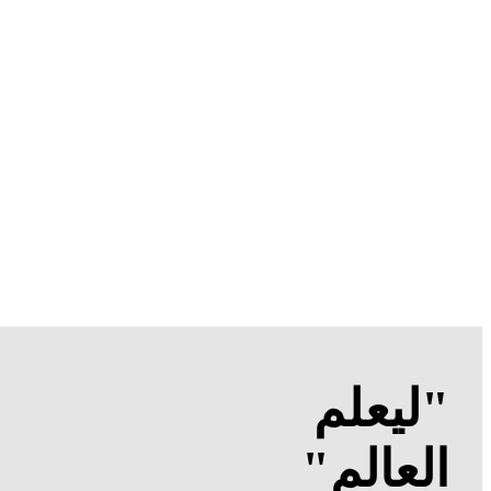
"ليعلم
العالم"