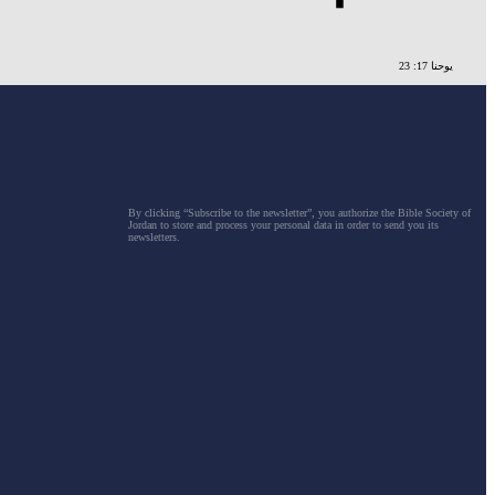
يوحنا 17: 23
By clicking “Subscribe to the newsletter”, you authorize the Bible Society of
Jordan to store and process your personal data in order to send you its
newsletters.