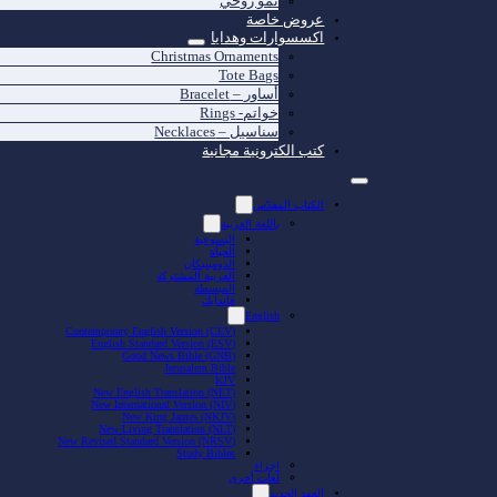
نمو روحي
عروض خاصة
اكسسوارات وهدايا
Christmas Ornaments
Tote Bags
أساور – Bracelet
خواتم- Rings
سناسيل – Necklaces
كتب الكترونية مجانية
الكتاب المقدّس
باللغة العربية
اليسوعية
الحياة
الدومينيكان
العربية المشتركة
المبسطة
فاندايك
English
Contemporary English Version (CEV)
English Standard Version (ESV)
Good News Bible (GNB)
Jerusalem Bible
KJV
New English Translation (NET)
New International Version (NIV)
New King James (NKJV)
New Living Translation (NLT)
New Revised Standard Version (NRSV)
Study Bibles
اجزاء
لغات أخرى
العهد الجديد