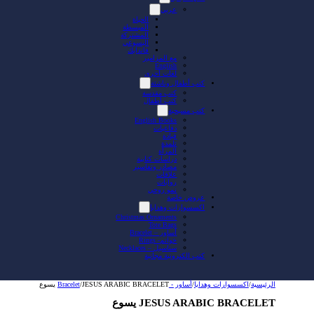
عربي
الحياة
المبسطة
المشتركة
اليسوعي
فاندايك
مع المزامير
English
لغات أخرى
كتب أطفال وناشئة
كتب مقدسة
كتب أطفال
كتب مسيحية
English Books
دفاعيات
قيادة
تلمذة
المرأة
دراسات كتابية
مصادر وتفاسير
علاقات
روايات
نمو روحي
عروض خاصة
اكسسوارات وهدايا
Christmas Ornaments
Tote Bags
أساور – Bracelet
خواتم- Rings
سناسيل – Necklaces
كتب الكترونية مجانية
الرئيسية
/
اكسسوارات وهدايا
/
أساور - Bracelet
JESUS ARABIC BRACELET يسوع
/
JESUS ARABIC BRACELET يسوع