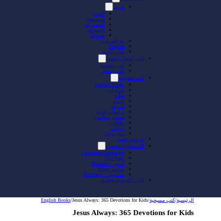
عربي
الحياة
المبسطة
المشتركة
اليسوعي
فاندايك
مع المزامير
English
لغات أخرى
كتب أطفال وناشئة
كتب مقدسة
كتب أطفال
كتب مسيحية
English Books
دفاعيات
قيادة
تلمذة
المرأة
دراسات كتابية
مصادر وتفاسير
علاقات
روايات
نمو روحي
عروض خاصة
اكسسوارات وهدايا
Christmas Ornaments
Tote Bags
أساور – Bracelet
خواتم- Rings
سناسيل – Necklaces
كتب الكترونية مجانية
الرئيسية
/
كتب مسيحية
/
Jesus Always: 365 Devotions for Kids
/
English Books
Jesus Always: 365 Devotions for Kids