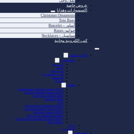
نمو روحي
عروض خاصة
اكسسوارات وهدايا
Christmas Ornaments
Tote Bags
أساور – Bracelet
خواتم- Rings
سناسيل – Necklaces
كتب الكترونية مجانية
الكتاب المقدّس
باللغة العربية
اليسوعية
الحياة
الدومينيكان
العربية المشتركة
المبسطة
فاندايك
English
Contemporary English Version (CEV)
English Standard Version (ESV)
Good News Bible (GNB)
Jerusalem Bible
KJV
New English Translation (NET)
New International Version (NIV)
New King James (NKJV)
New Living Translation (NLT)
New Revised Standard Version (NRSV)
Study Bibles
اجزاء
لغات أخرى
العهد الجديد