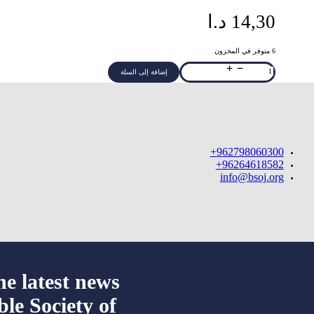
14,30
د.ا
6 متوفر في المخزون
كمية
إضافة إلى السلة
Jesus
Always:
365
Devotions
for
Kids
962798060300+
96264618582+
info@bsoj.org
he latest news
ble Society of