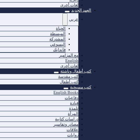
لغات أخرى
العهد الجديد
عربي
الحياة
المبسطة
المشتركة
اليسوعي
فاندايك
مع المزامير
English
لغات أخرى
كتب أطفال وناشئة
كتب مقدسة
كتب أطفال
كتب مسيحية
English Books
دفاعيات
قيادة
تلمذة
المرأة
دراسات كتابية
مصادر وتفاسير
علاقات
روايات