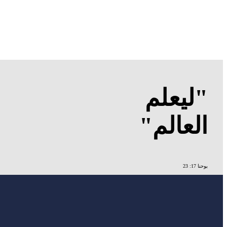
"ليعلم
العالم"
يوحنا 17: 23