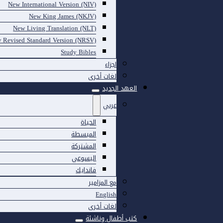
New International Version (NIV)
New King James (NKJV)
New Living Translation (NLT)
 Revised Standard Version (NRSV)
Study Bibles
اجزاء
لغات أخرى
العهد الجديد
عربي
الحياة
المبسطة
المشتركة
اليسوعي
فاندايك
مع المزامير
English
لغات أخرى
كتب أطفال وناشئة