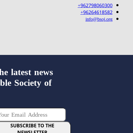
962798060300+
96264618582+
info@bsoj.org
the latest news
ble Society of
SUBSCRIBE TO THE
NEWSLETTER