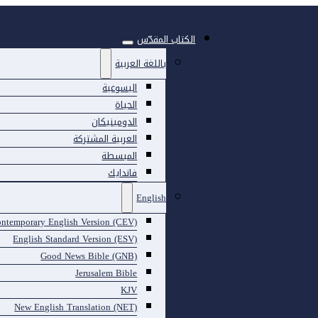
الكتاب المقدّس
باللغة العربية
اليسوعية
الحياة
الدومينيكان
العربية المشتركة
المبسطة
فاندايك
English
ntemporary English Version (CEV)
English Standard Version (ESV)
Good News Bible (GNB)
Jerusalem Bible
KJV
New English Translation (NET)