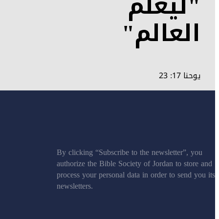
"ليعلم
العالم"
يوحنا 17: 23
By clicking “Subscribe to the newsletter”, you
authorize the Bible Society of Jordan to store and
process your personal data in order to send you its
newsletters.