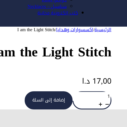
سناسيل – Necklaces
كتب الكترونية مجانية
الرئيسية
/
اكسسوارات وهدايا
/
I am the Light Stitch
am the Light Stitch
17,00
د.ا
كمية
I
إضافة إلى السلة
am
the
Light
Stitch