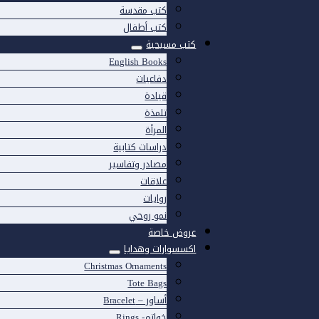
كتب مقدسة
كتب أطفال
كتب مسيحية
English Books
دفاعيات
قيادة
تلمذة
المرأة
دراسات كتابية
مصادر وتفاسير
علاقات
روايات
نمو روحي
عروض خاصة
اكسسوارات وهدايا
Christmas Ornaments
Tote Bags
أساور – Bracelet
خواتم- Rings