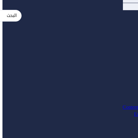
Search
...
Contem
E