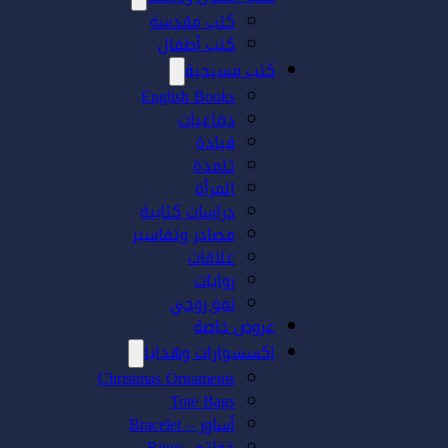
كتب مقدسة
كتب أطفال
كتب مسيحية
English Books
دفاعيات
قيادة
تلمذة
المرأة
دراسات كتابية
مصادر وتفاسير
علاقات
روايات
نمو روحي
عروض خاصة
اكسسوارات وهدايا
Christmas Ornaments
Tote Bags
أساور – Bracelet
خواتم- Rings