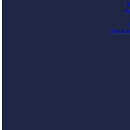
N
Ne
New Revi