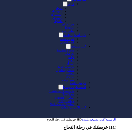
عربي
الحياة
المبسطة
المشتركة
اليسوعي
فاندايك
مع المزامير
English
لغات أخرى
كتب أطفال وناشئة
كتب مقدسة
كتب أطفال
كتب مسيحية
English Books
دفاعيات
قيادة
تلمذة
المرأة
دراسات كتابية
مصادر وتفاسير
علاقات
روايات
نمو روحي
عروض خاصة
اكسسوارات وهدايا
Christmas Ornaments
Tote Bags
أساور – Bracelet
خواتم- Rings
سناسيل – Necklaces
كتب الكترونية مجانية
الرئيسية
/
كتب مسيحية
/
تلمذة
/
HC خريطتك في رحلة النجاح
HC خريطتك في رحلة النجاح