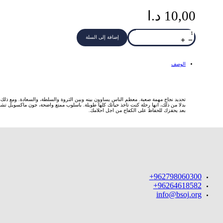
10,00
د.ا
كمية
HC
إضافة إلى السلة
خريطتك
في
رحلة
النجاح
الوصف
تحديد نجاح مهمة صعبة. معظم الناس يساوون بينه وبين الثروة والسلطة، والسعادة. ومع ذلك
بدلا من ذلك، انها رحلة كنت تاخذ حياتك كلها طويلة. باسلوب ممتع واضحة، جون ماكسويل ت
بعد يحفزك للحفاظ على الكفاح من اجل احلامك.
962798060300+
96264618582+
info@bsoj.org