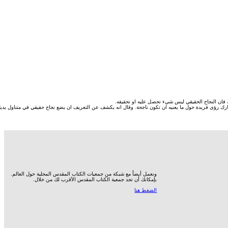
، فان النجاح الحقيقي ليس شيء تحصل عليه او تحقيقه.
شارك رؤى فريدة حول ما يعنيه ان تكون ناجحة. وقال انه يكشف عن التعريف ان يضع نجاح حقيقي في متناول يدي
ونعمل أيضاً مع شبكة من جمعيات الكتاب المقدس المحلية حول العالم.
بإمكانك أن تجد جمعية الكتاب المقدس الأقرب لك من خلال.
الضغط هنا