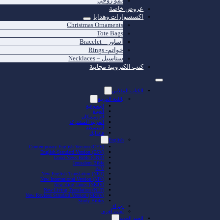
نمو روحي
عروض خاصة
اكسسوارات وهدايا
Christmas Ornaments
Tote Bags
أساور – Bracelet
خواتم- Rings
سناسيل – Necklaces
كتب الكترونية مجانية
الكتاب المقدّس
باللغة العربية
اليسوعية
الحياة
الدومينيكان
العربية المشتركة
المبسطة
فاندايك
English
Contemporary English Version (CEV)
English Standard Version (ESV)
Good News Bible (GNB)
Jerusalem Bible
KJV
New English Translation (NET)
New International Version (NIV)
New King James (NKJV)
New Living Translation (NLT)
New Revised Standard Version (NRSV)
Study Bibles
اجزاء
لغات أخرى
العهد الجديد