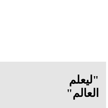
"ليعلم
العالم"