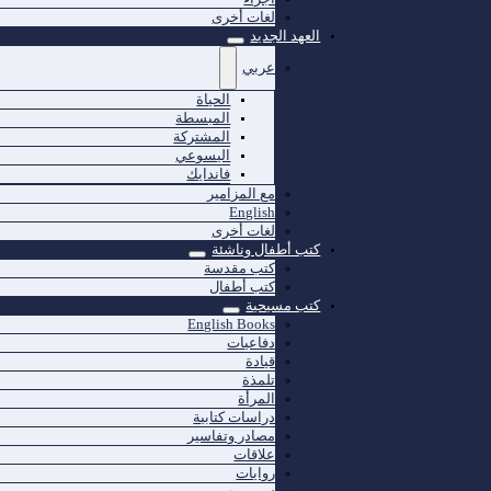
لغات أخرى
العهد الجديد
عربي
الحياة
المبسطة
المشتركة
اليسوعي
فاندايك
مع المزامير
English
لغات أخرى
كتب أطفال وناشئة
كتب مقدسة
كتب أطفال
كتب مسيحية
English Books
دفاعيات
قيادة
تلمذة
المرأة
دراسات كتابية
مصادر وتفاسير
علاقات
روايات