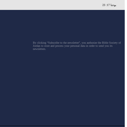
يوحنا 17: 23
By clicking “Subscribe to the newsletter”, you authorize the Bible Society of
Jordan to store and process your personal data in order to send you its
newsletters.