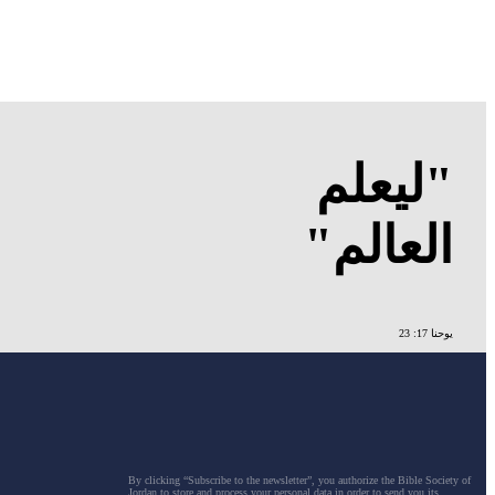
"ليعلم
العالم"
يوحنا 17: 23
By clicking “Subscribe to the newsletter”, you authorize the Bible Society of
Jordan to store and process your personal data in order to send you its