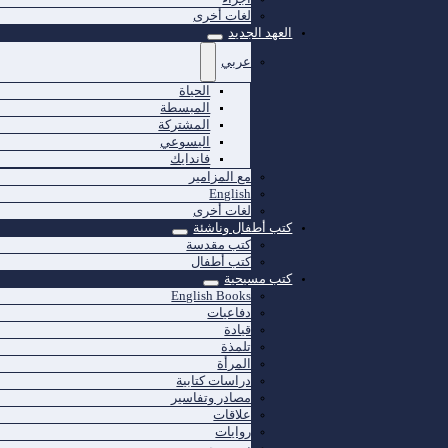
لغات أخرى
العهد الجديد
عربي
الحياة
المبسطة
المشتركة
اليسوعي
فاندايك
مع المزامير
English
لغات أخرى
كتب أطفال وناشئة
كتب مقدسة
كتب أطفال
كتب مسيحية
English Books
دفاعيات
قيادة
تلمذة
المرأة
دراسات كتابية
مصادر وتفاسير
علاقات
روايات