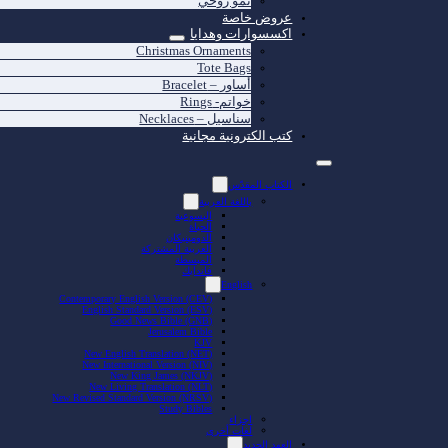
نمو روحي
عروض خاصة
اكسسوارات وهدايا
Christmas Ornaments
Tote Bags
أساور – Bracelet
خواتم- Rings
سناسيل – Necklaces
كتب الكترونية مجانية
الكتاب المقدّس
باللغة العربية
اليسوعية
الحياة
الدومينيكان
العربية المشتركة
المبسطة
فاندايك
English
Contemporary English Version (CEV)
English Standard Version (ESV)
Good News Bible (GNB)
Jerusalem Bible
KJV
New English Translation (NET)
New International Version (NIV)
New King James (NKJV)
New Living Translation (NLT)
New Revised Standard Version (NRSV)
Study Bibles
اجزاء
لغات أخرى
العهد الجديد