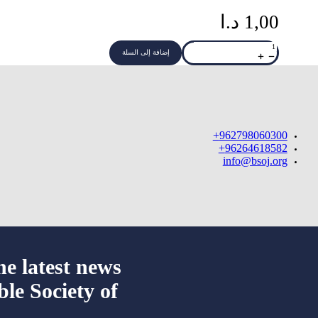
1,00
د.ا
كمية
Chinese
إضافة إلى السلة
NT
TCV240P
962798060300+
96264618582+
info@bsoj.org
he latest news
ble Society of