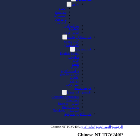
عربي
الحياة
المبسطة
المشتركة
اليسوعي
فاندايك
مع المزامير
English
لغات أخرى
كتب أطفال وناشئة
كتب مقدسة
كتب أطفال
كتب مسيحية
English Books
دفاعيات
قيادة
تلمذة
المرأة
دراسات كتابية
مصادر وتفاسير
علاقات
روايات
نمو روحي
عروض خاصة
اكسسوارات وهدايا
Christmas Ornaments
Tote Bags
أساور – Bracelet
خواتم- Rings
سناسيل – Necklaces
كتب الكترونية مجانية
الرئيسية
/
العهد الجديد
/
لغات أخرى
/
Chinese NT TCV240P
Chinese NT TCV240P