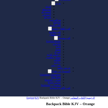
عربي
الحياة
المبسطة
المشتركة
اليسوعي
فاندايك
مع المزامير
English
لغات أخرى
كتب أطفال وناشئة
كتب مقدسة
كتب أطفال
كتب مسيحية
English Books
دفاعيات
قيادة
تلمذة
المرأة
دراسات كتابية
مصادر وتفاسير
علاقات
روايات
نمو روحي
عروض خاصة
اكسسوارات وهدايا
Christmas Ornaments
Tote Bags
أساور – Bracelet
خواتم- Rings
سناسيل – Necklaces
كتب الكترونية مجانية
الرئيسية
/
الكتاب المقدّس
/
Backpack Bible KJV – Orange
/
KJV
/
English
Backpack Bible KJV – Orange