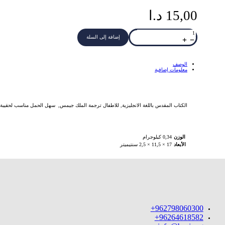
15,00
د.ا
كمية
Backpack
إضافة إلى السلة
Bible
KJV
-
Orange
الوصف
معلومات إضافية
الكتاب المقدس باللغة الانجليزية, للاطفال ترجمة الملك جيمس, سهل الحمل مناسب لحقيبة ا
الوزن
0,34 كيلوجرام
الأبعاد
17 × 11,5 × 2,5 سنتيميتر
962798060300+
96264618582+