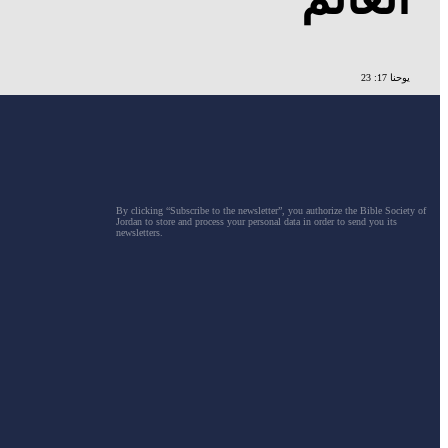
يوحنا 17: 23
By clicking “Subscribe to the newsletter”, you authorize the Bible Society of
Jordan to store and process your personal data in order to send you its
newsletters.