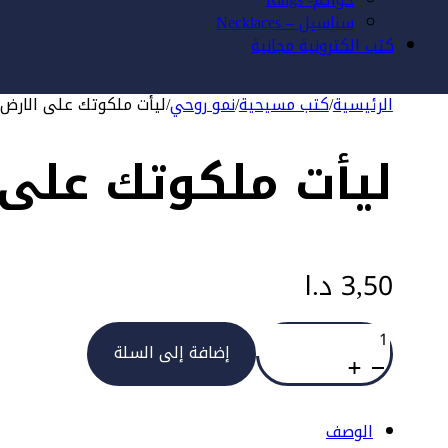
سناسيل – Necklaces
كتب الكترونية مجانية
الرئيسية
/
كتب مسيحية
/
نمو روحي
/
ليأت ملكوتك على الارض
ليأت ملكوتك على 
3,50
د.ا
كمية
ليأت
إضافة إلى السلة
ملكوتك
على
الارض
الوصف