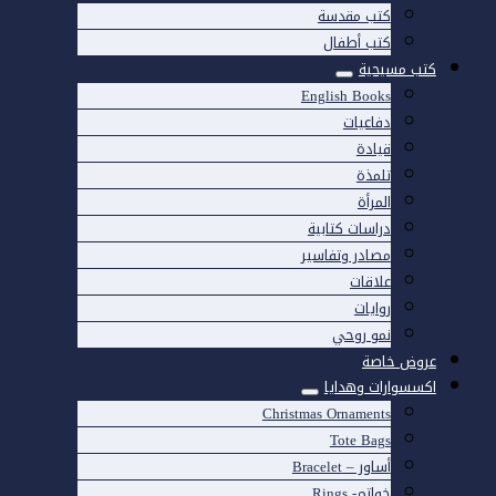
كتب مقدسة
كتب أطفال
كتب مسيحية
English Books
دفاعيات
قيادة
تلمذة
المرأة
دراسات كتابية
مصادر وتفاسير
علاقات
روايات
نمو روحي
عروض خاصة
اكسسوارات وهدايا
Christmas Ornaments
Tote Bags
أساور – Bracelet
خواتم- Rings