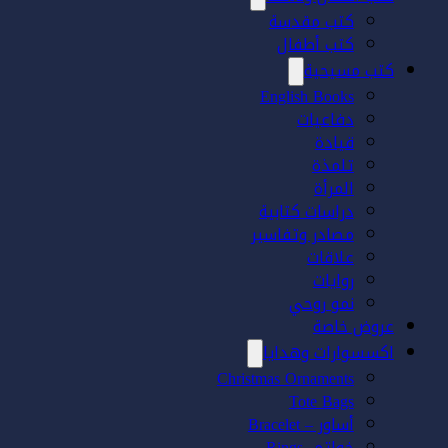
كتب مقدسة
كتب أطفال
كتب مسيحية
English Books
دفاعيات
قيادة
تلمذة
المرأة
دراسات كتابية
مصادر وتفاسير
علاقات
روايات
نمو روحي
عروض خاصة
اكسسوارات وهدايا
Christmas Ornaments
Tote Bags
أساور – Bracelet
خواتم- Rings