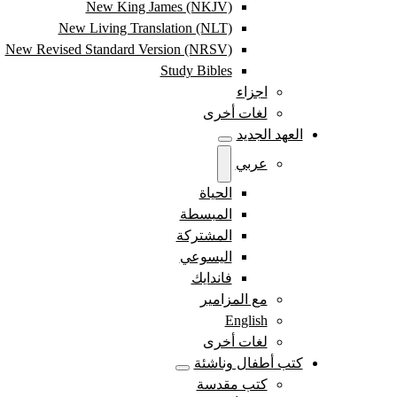
New King James (NKJV)
New Living Translation (NLT)
New Revised Standard Version (NRSV)
Study Bibles
اجزاء
لغات أخرى
العهد الجديد
عربي
الحياة
المبسطة
المشتركة
اليسوعي
فاندايك
مع المزامير
English
لغات أخرى
كتب أطفال وناشئة
كتب مقدسة