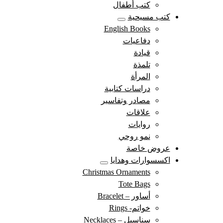
كتب أطفال
كتب مسيحية
English Books
دفاعيات
قيادة
تلمذة
المرأة
دراسات كتابية
مصادر وتفاسير
علاقات
روايات
نمو روحي
عروض خاصة
اكسسوارات وهدايا
Christmas Ornaments
Tote Bags
أساور – Bracelet
خواتم- Rings
سناسيل – Necklaces