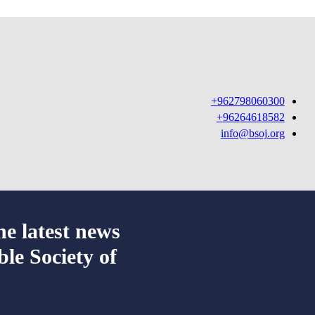
962798060300+
96264618582+
info@bsoj.org
he latest news
ble Society of