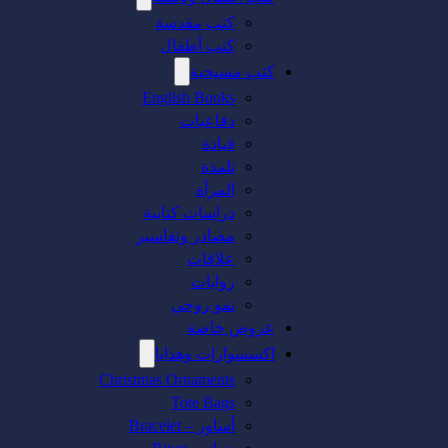
كتب مقدسة
كتب أطفال
كتب مسيحية
English Books
دفاعيات
قيادة
تلمذة
المرأة
دراسات كتابية
مصادر وتفاسير
علاقات
روايات
نمو روحي
عروض خاصة
اكسسوارات وهدايا
Christmas Ornaments
Tote Bags
أساور – Bracelet