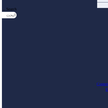
Search ...
Contem
E