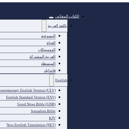
الكتاب المقدّس
باللغة العربية
اليسوعية
الحياة
الدومينيكان
العربية المشتركة
المبسطة
فاندايك
English
ontemporary English Version (CEV)
English Standard Version (ESV)
Good News Bible (GNB)
Jerusalem Bible
KJV
New English Translation (NET)