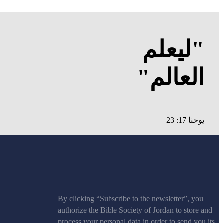
"ليعلم
العالم"
يوحنا 17: 23
By clicking “Subscribe to the newsletter”, you
authorize the Bible Society of Jordan to store and
process your personal data in order to send you its