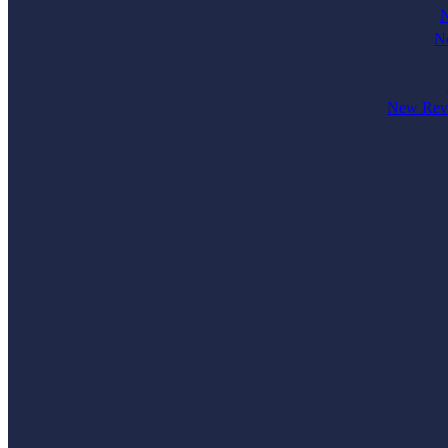
N
Ne
New Revi