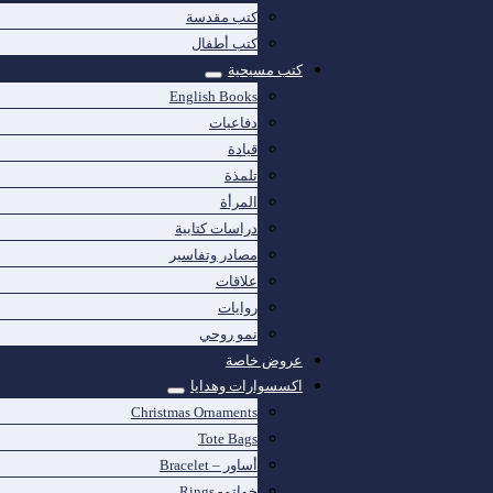
كتب مقدسة
كتب أطفال
كتب مسيحية
English Books
دفاعيات
قيادة
تلمذة
المرأة
دراسات كتابية
مصادر وتفاسير
علاقات
روايات
نمو روحي
عروض خاصة
اكسسوارات وهدايا
Christmas Ornaments
Tote Bags
أساور – Bracelet
خواتم- Rings