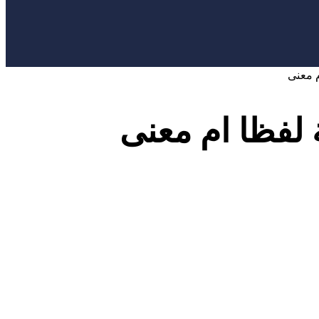
 معنى
لفظا ام معنى