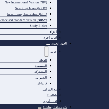
New International Version (NIV)
New King James (NKJV)
New Living Translation (NLT)
 Revised Standard Version (NRSV)
Study Bibles
اجزاء
لغات أخرى
العهد الجديد
عربي
الحياة
المبسطة
المشتركة
اليسوعي
فاندايك
مع المزامير
English
لغات أخرى
كتب أطفال وناشئة