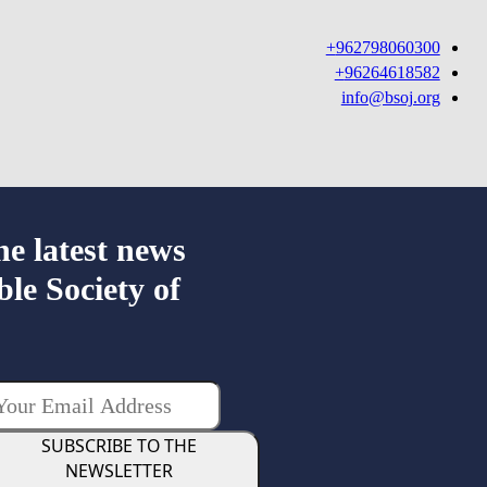
962798060300+
96264618582+
info@bsoj.org
he latest news
ble Society of
SUBSCRIBE TO THE
NEWSLETTER