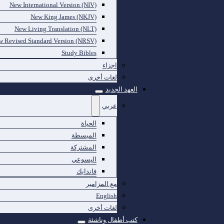
New International Version (NIV)
New King James (NKJV)
New Living Translation (NLT)
 Revised Standard Version (NRSV)
Study Bibles
اجزاء
لغات أخرى
العهد الجديد
عربي
الحياة
المبسطة
المشتركة
اليسوعي
فاندايك
مع المزامير
English
لغات أخرى
كتب أطفال وناشئة