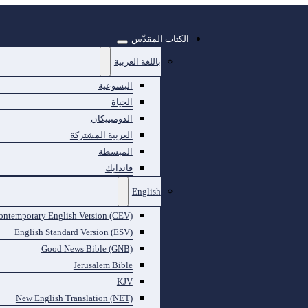
الكتاب المقدّس
باللغة العربية
اليسوعية
الحياة
الدومينيكان
العربية المشتركة
المبسطة
فاندايك
English
ontemporary English Version (CEV)
English Standard Version (ESV)
Good News Bible (GNB)
Jerusalem Bible
KJV
New English Translation (NET)