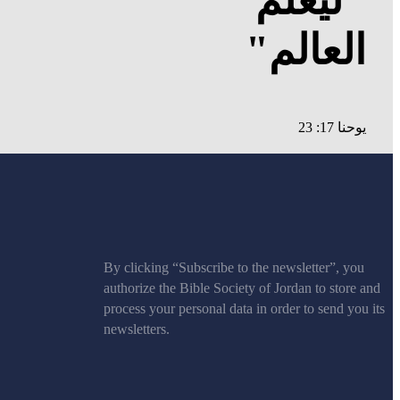
العالم"
يوحنا 17: 23
By clicking “Subscribe to the newsletter”, you
authorize the Bible Society of Jordan to store and
process your personal data in order to send you its
newsletters.