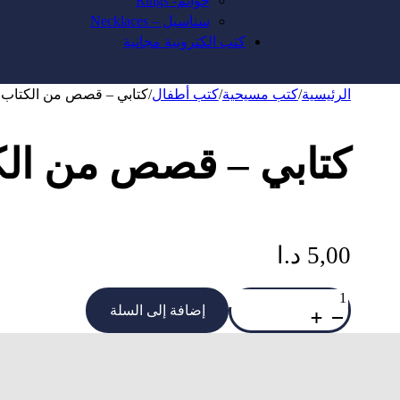
خواتم- Rings
سناسيل – Necklaces
كتب الكترونية مجانية
الرئيسية
/
كتب مسيحية
/
كتب أطفال
/
كتابي – قصص من الكتاب
كتابي – قصص من ال
5,00
د.ا
كمية
كتابي
إضافة إلى السلة
-
قصص
من
الكتاب
المقدس