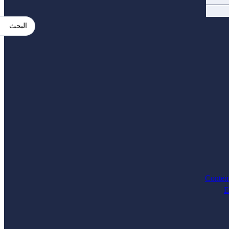
Search
...
Contem
E