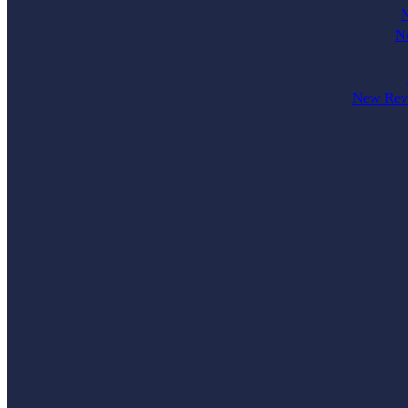
N
Ne
New Revi