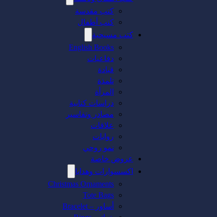
كتب مقدسة
كتب أطفال
كتب مسيحية
English Books
دفاعيات
قيادة
تلمذة
المرأة
دراسات كتابية
مصادر وتفاسير
علاقات
روايات
نمو روحي
عروض خاصة
اكسسوارات وهدايا
Christmas Ornaments
Tote Bags
أساور – Bracelet