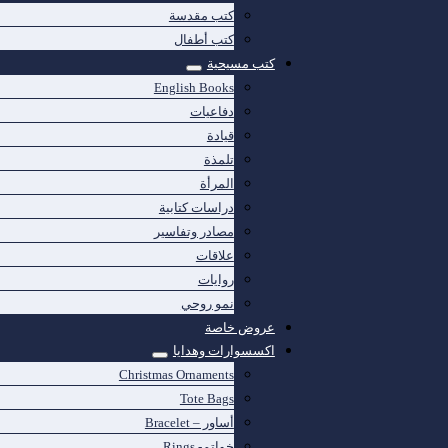
كتب مقدسة
كتب أطفال
كتب مسيحية
English Books
دفاعيات
قيادة
تلمذة
المرأة
دراسات كتابية
مصادر وتفاسير
علاقات
روايات
نمو روحي
عروض خاصة
اكسسوارات وهدايا
Christmas Ornaments
Tote Bags
أساور – Bracelet
خواتم- Rings