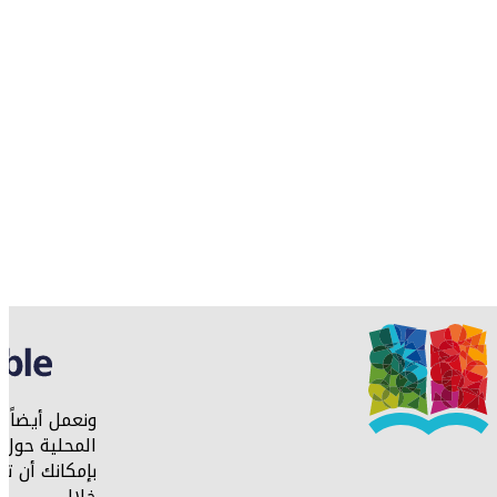
ونعمل أيضاً 
المحلية حول ا
بإمكانك أن ت
خلال.