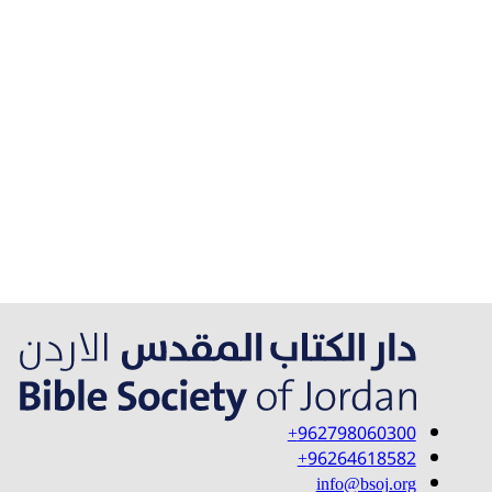
962798060300+
96264618582+
info@bsoj.org