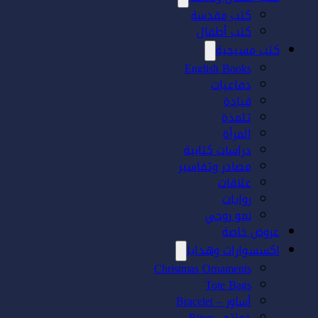
كتب مقدسة
كتب أطفال
كتب مسيحية
English Books
دفاعيات
قيادة
تلمذة
المرأة
دراسات كتابية
مصادر وتفاسير
علاقات
روايات
نمو روحي
عروض خاصة
اكسسوارات وهدايا
Christmas Ornaments
Tote Bags
أساور – Bracelet
خواتم- Rings