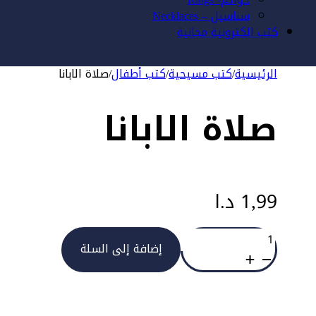
سناسيل – Necklaces
كتب الكترونية مجانية
الرئيسية
/
كتب مسيحية
/
كتب أطفال
/
صلاة الابانا
صلاة الابانا
1,99
د.ا
كمية
صلاة
إضافة إلى السلة
الابانا