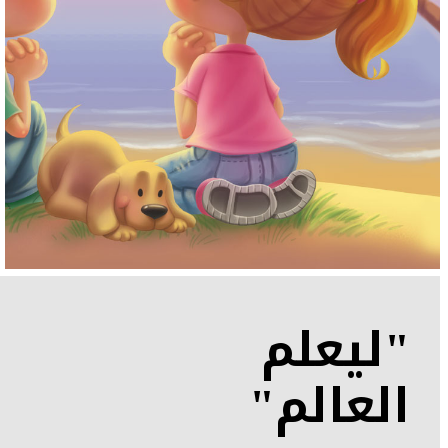
"ليعلم
العالم"