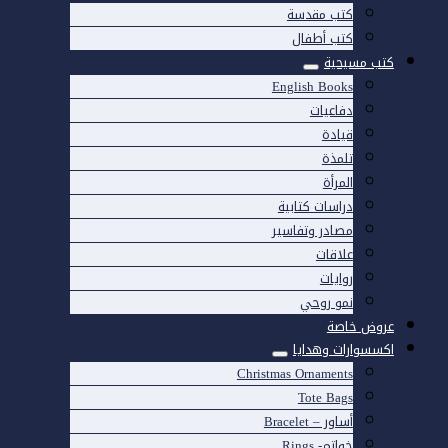
كتب مقدسة
كتب أطفال
كتب مسيحية
English Books
دفاعيات
قيادة
تلمذة
المرأة
دراسات كتابية
مصادر وتفاسير
علاقات
روايات
نمو روحي
عروض خاصة
اكسسوارات وهدايا
Christmas Ornaments
Tote Bags
أساور – Bracelet
خواتم- Rings