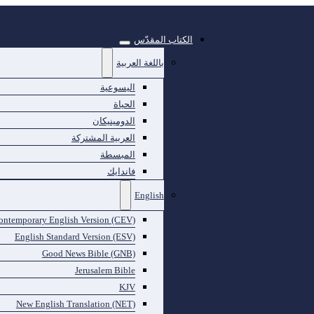
الكتاب المقدّس
باللغة العربية
اليسوعية
الحياة
الدومينيكان
العربية المشتركة
المبسطة
فاندايك
English
ontemporary English Version (CEV)
English Standard Version (ESV)
Good News Bible (GNB)
Jerusalem Bible
KJV
New English Translation (NET)