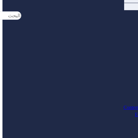
Search
...
Contem
E