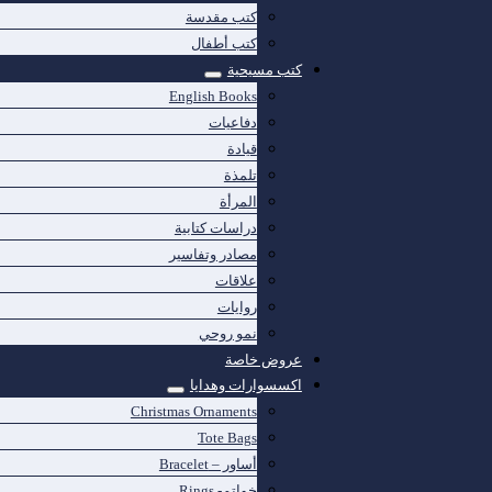
كتب مقدسة
كتب أطفال
كتب مسيحية
English Books
دفاعيات
قيادة
تلمذة
المرأة
دراسات كتابية
مصادر وتفاسير
علاقات
روايات
نمو روحي
عروض خاصة
اكسسوارات وهدايا
Christmas Ornaments
Tote Bags
أساور – Bracelet
خواتم- Rings