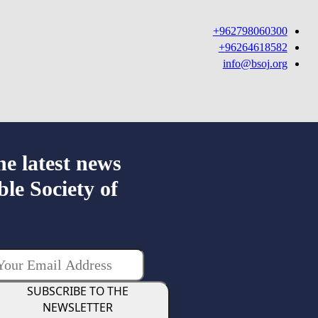
962798060300+
96264618582+
info@bsoj.org
he latest news
ble Society of
SUBSCRIBE TO THE
NEWSLETTER