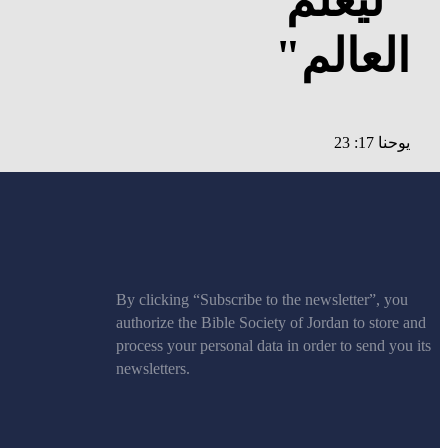
العالم"
يوحنا 17: 23
By clicking “Subscribe to the newsletter”, you
authorize the Bible Society of Jordan to store and
process your personal data in order to send you its
newsletters.