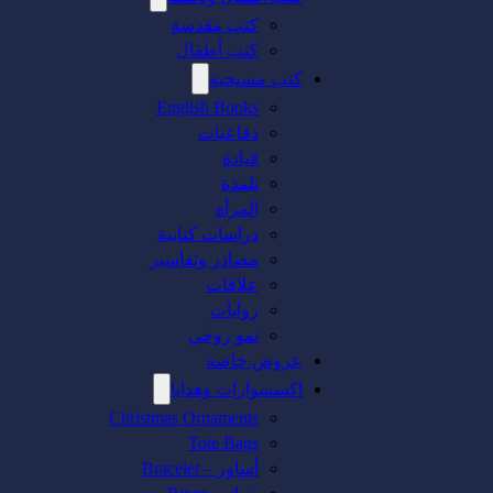
كتب مقدسة
كتب أطفال
كتب مسيحية
English Books
دفاعيات
قيادة
تلمذة
المرأة
دراسات كتابية
مصادر وتفاسير
علاقات
روايات
نمو روحي
عروض خاصة
اكسسوارات وهدايا
Christmas Ornaments
Tote Bags
أساور – Bracelet