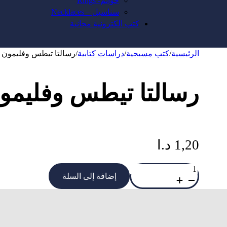
خواتم- Rings
سناسيل – Necklaces
كتب الكترونية مجانية
الرئيسية
/
كتب مسيحية
/
دراسات كتابية
/
رسالتا تيطس وفليمون – 
رسالتا تيطس وفليمون 
1,20
د.ا
كمية
رسالتا
إضافة إلى السلة
تيطس
وفليمون
-
اية
اية