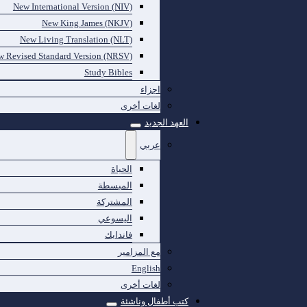
New International Version (NIV)
New King James (NKJV)
New Living Translation (NLT)
 Revised Standard Version (NRSV)
Study Bibles
اجزاء
لغات أخرى
العهد الجديد
عربي
الحياة
المبسطة
المشتركة
اليسوعي
فاندايك
مع المزامير
English
لغات أخرى
كتب أطفال وناشئة