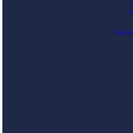
N
Ne
New Revi