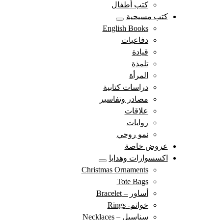
كتب أطفال
كتب مسيحية
English Books
دفاعيات
قيادة
تلمذة
المرأة
دراسات كتابية
مصادر وتفاسير
علاقات
روايات
نمو روحي
عروض خاصة
اكسسوارات وهدايا
Christmas Ornaments
Tote Bags
أساور – Bracelet
خواتم- Rings
سناسيل – Necklaces