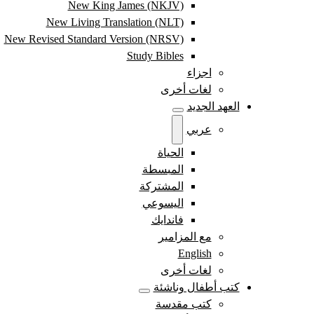
New King James (NKJV)
New Living Translation (NLT)
New Revised Standard Version (NRSV)
Study Bibles
اجزاء
لغات أخرى
العهد الجديد
عربي
الحياة
المبسطة
المشتركة
اليسوعي
فاندايك
مع المزامير
English
لغات أخرى
كتب أطفال وناشئة
كتب مقدسة