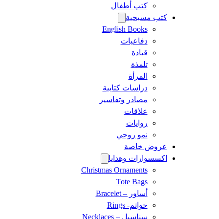
كتب أطفال
كتب مسيحية
English Books
دفاعيات
قيادة
تلمذة
المرأة
دراسات كتابية
مصادر وتفاسير
علاقات
روايات
نمو روحي
عروض خاصة
اكسسوارات وهدايا
Christmas Ornaments
Tote Bags
أساور – Bracelet
خواتم- Rings
سناسيل – Necklaces