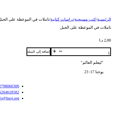
الرئيسية
/
كتب مسيحية
/
دراسات كتابية
/
تاملات في الموعظة على الجبل
تاملات في الموعظة على الجبل
2,00
د.ا
كمية
إضافة إلى السلة
تاملات
في
"ليعلم العالم"
الموعظة
على
يوحنا 17: 23
الجبل
2798060300+
6264618582+
fo@bsoj.org