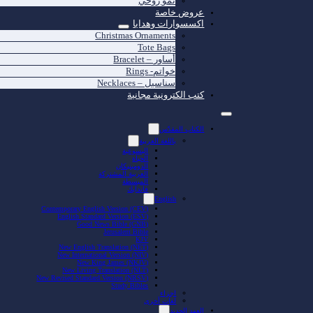
نمو روحي
عروض خاصة
اكسسوارات وهدايا
Christmas Ornaments
Tote Bags
أساور – Bracelet
خواتم- Rings
سناسيل – Necklaces
كتب الكترونية مجانية
الكتاب المقدّس
باللغة العربية
اليسوعية
الحياة
الدومينيكان
العربية المشتركة
المبسطة
فاندايك
English
Contemporary English Version (CEV)
English Standard Version (ESV)
Good News Bible (GNB)
Jerusalem Bible
KJV
New English Translation (NET)
New International Version (NIV)
New King James (NKJV)
New Living Translation (NLT)
New Revised Standard Version (NRSV)
Study Bibles
اجزاء
لغات أخرى
العهد الجديد