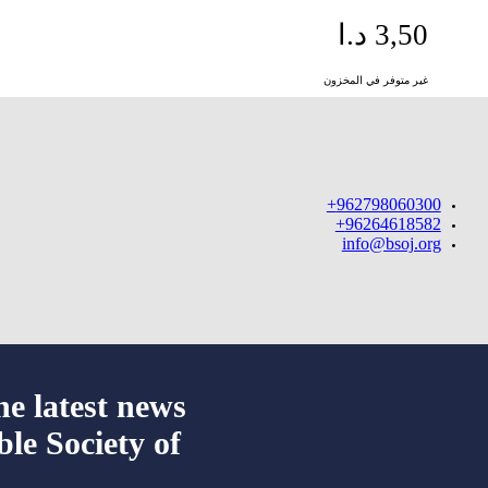
3,50
د.ا
غير متوفر في المخزون
962798060300+
96264618582+
info@bsoj.org
he latest news
ble Society of