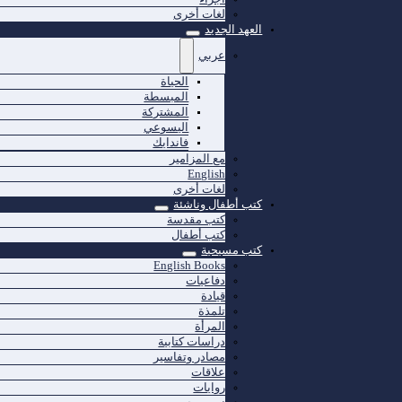
لغات أخرى
العهد الجديد
عربي
الحياة
المبسطة
المشتركة
اليسوعي
فاندايك
مع المزامير
English
لغات أخرى
كتب أطفال وناشئة
كتب مقدسة
كتب أطفال
كتب مسيحية
English Books
دفاعيات
قيادة
تلمذة
المرأة
دراسات كتابية
مصادر وتفاسير
علاقات
روايات