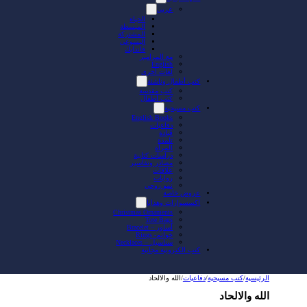
عربي
الحياة
المبسطة
المشتركة
اليسوعي
فاندايك
مع المزامير
English
لغات أخرى
كتب أطفال وناشئة
كتب مقدسة
كتب أطفال
كتب مسيحية
English Books
دفاعيات
قيادة
تلمذة
المرأة
دراسات كتابية
مصادر وتفاسير
علاقات
روايات
نمو روحي
عروض خاصة
اكسسوارات وهدايا
Christmas Ornaments
Tote Bags
أساور – Bracelet
خواتم- Rings
سناسيل – Necklaces
كتب الكترونية مجانية
الرئيسية
/
كتب مسيحية
/
دفاعيات
/
الله والالحاد
الله والالحاد