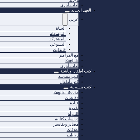
لغات أخرى
العهد الجديد
عربي
الحياة
المبسطة
المشتركة
اليسوعي
فاندايك
مع المزامير
English
لغات أخرى
كتب أطفال وناشئة
كتب مقدسة
كتب أطفال
كتب مسيحية
English Books
دفاعيات
قيادة
تلمذة
المرأة
دراسات كتابية
مصادر وتفاسير
علاقات
روايات