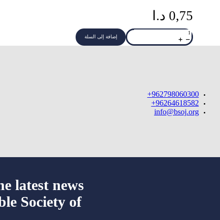
0,75
د.ا
كمية
الكتاب
إضافة إلى السلة
المقدس
-
هل
يمكننا
ان
نثق
بة؟
962798060300+
96264618582+
info@bsoj.org
he latest news
ble Society of