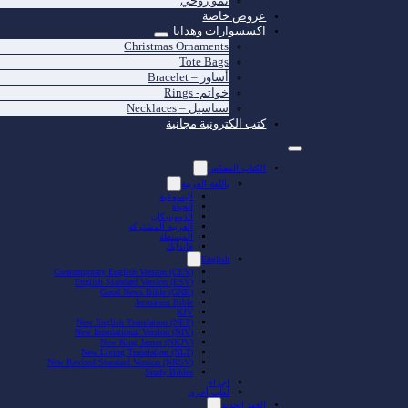
نمو روحي
عروض خاصة
اكسسوارات وهدايا
Christmas Ornaments
Tote Bags
أساور – Bracelet
خواتم- Rings
سناسيل – Necklaces
كتب الكترونية مجانية
الكتاب المقدّس
باللغة العربية
اليسوعية
الحياة
الدومينيكان
العربية المشتركة
المبسطة
فاندايك
English
Contemporary English Version (CEV)
English Standard Version (ESV)
Good News Bible (GNB)
Jerusalem Bible
KJV
New English Translation (NET)
New International Version (NIV)
New King James (NKJV)
New Living Translation (NLT)
New Revised Standard Version (NRSV)
Study Bibles
اجزاء
لغات أخرى
العهد الجديد