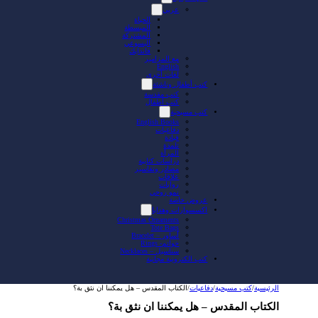
عربي
الحياة
المبسطة
المشتركة
اليسوعي
فاندايك
مع المزامير
English
لغات أخرى
كتب أطفال وناشئة
كتب مقدسة
كتب أطفال
كتب مسيحية
English Books
دفاعيات
قيادة
تلمذة
المرأة
دراسات كتابية
مصادر وتفاسير
علاقات
روايات
نمو روحي
عروض خاصة
اكسسوارات وهدايا
Christmas Ornaments
Tote Bags
أساور – Bracelet
خواتم- Rings
سناسيل – Necklaces
كتب الكترونية مجانية
الرئيسية
/
كتب مسيحية
/
دفاعيات
/
الكتاب المقدس – هل يمكننا ان نثق بة؟
الكتاب المقدس – هل يمكننا ان نثق بة؟