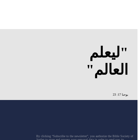
"ليعلم
العالم"
يوحنا 17: 23
By clicking “Subscribe to the newsletter”, you authorize the Bible Society of
Jordan to store and process your personal data in order to send you its