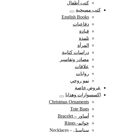
كتب أطفال
كتب مسيحية
English Books
دفاعيات
قيادة
تلمذة
المرأة
دراسات كتابية
مصادر وتفاسير
علاقات
روايات
نمو روحي
عروض خاصة
اكسسوارات وهدايا
Christmas Ornaments
Tote Bags
أساور – Bracelet
خواتم- Rings
سناسيل – Necklaces