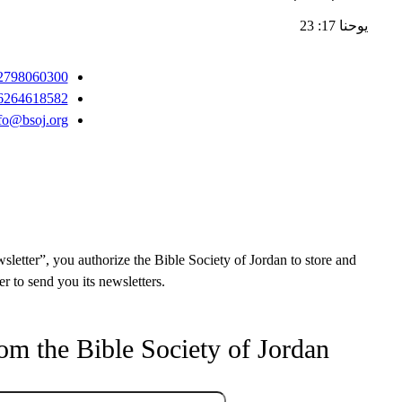
يوحنا 17: 23
2798060300+
6264618582+
fo@bsoj.org
sletter”, you authorize the Bible Society of Jordan to store and
r to send you its newsletters.
rom the Bible Society of Jordan