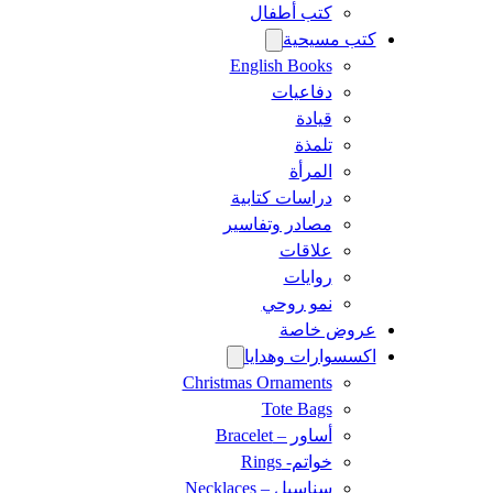
كتب أطفال
كتب مسيحية
English Books
دفاعيات
قيادة
تلمذة
المرأة
دراسات كتابية
مصادر وتفاسير
علاقات
روايات
نمو روحي
عروض خاصة
اكسسوارات وهدايا
Christmas Ornaments
Tote Bags
أساور – Bracelet
خواتم- Rings
سناسيل – Necklaces