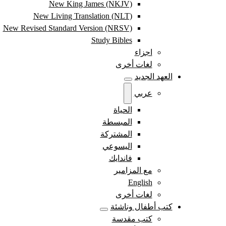
New King James (NKJV)
New Living Translation (NLT)
New Revised Standard Version (NRSV)
Study Bibles
اجزاء
لغات أخرى
العهد الجديد
عربي
الحياة
المبسطة
المشتركة
اليسوعي
فاندايك
مع المزامير
English
لغات أخرى
كتب أطفال وناشئة
كتب مقدسة