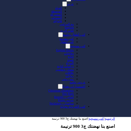
عربي
الحياة
المبسطة
المشتركة
اليسوعي
فاندايك
مع المزامير
English
لغات أخرى
كتب أطفال وناشئة
كتب مقدسة
كتب أطفال
كتب مسيحية
English Books
دفاعيات
قيادة
تلمذة
المرأة
دراسات كتابية
مصادر وتفاسير
علاقات
روايات
نمو روحي
عروض خاصة
اكسسوارات وهدايا
Christmas Ornaments
Tote Bags
أساور – Bracelet
خواتم- Rings
سناسيل – Necklaces
كتب الكترونية مجانية
الرئيسية
/
كتب مسيحية
/
اصنع بنا نهضتك ج3 900 ترنيمة
اصنع بنا نهضتك ج3 900 ترنيمة