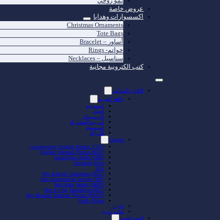
نمو روحي
عروض خاصة
اكسسوارات وهدايا
Christmas Ornaments
Tote Bags
أساور – Bracelet
خواتم- Rings
سناسيل – Necklaces
كتب الكترونية مجانية
الكتاب المقدّس
باللغة العربية
اليسوعية
الحياة
الدومينيكان
العربية المشتركة
المبسطة
فاندايك
English
Contemporary English Version (CEV)
English Standard Version (ESV)
Good News Bible (GNB)
Jerusalem Bible
KJV
New English Translation (NET)
New International Version (NIV)
New King James (NKJV)
New Living Translation (NLT)
New Revised Standard Version (NRSV)
Study Bibles
اجزاء
لغات أخرى
العهد الجديد