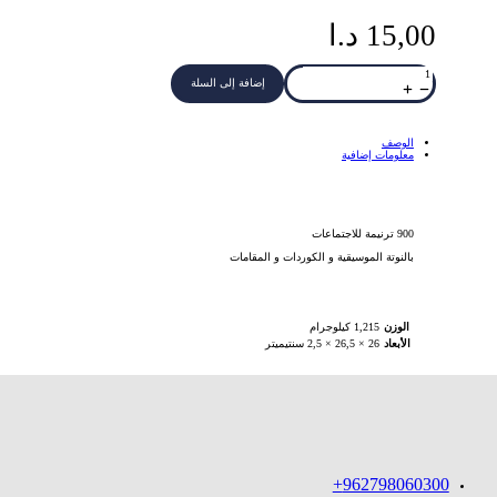
15,00
د.ا
كمية
اصنع
إضافة إلى السلة
بنا
نهضتك
ج3
900
ترنيمة
الوصف
معلومات إضافية
900 ترنيمة للاجتماعات
بالنوتة الموسيقية و الكوردات و المقامات
الوزن
1,215 كيلوجرام
الأبعاد
26 × 26,5 × 2,5 سنتيميتر
962798060300+