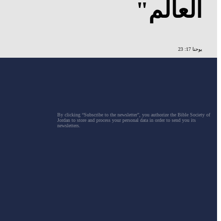
العالم"
يوحنا 17: 23
By clicking “Subscribe to the newsletter”, you authorize the Bible Society of
Jordan to store and process your personal data in order to send you its
newsletters.