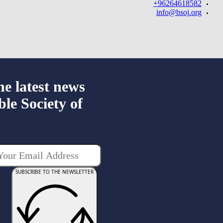
96264618582+
info@bsoj.org
he latest news
ble Society of
SUBSCRIBE TO THE NEWSLETTER