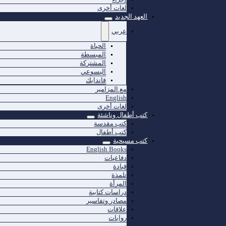
لغات أخرى
العهد الجديد
عربي
الحياة
المبسطة
المشتركة
اليسوعي
فاندايك
مع المزامير
English
لغات أخرى
كتب أطفال وناشئة
كتب مقدسة
كتب أطفال
كتب مسيحية
English Books
دفاعيات
قيادة
تلمذة
المرأة
دراسات كتابية
مصادر وتفاسير
علاقات
روايات