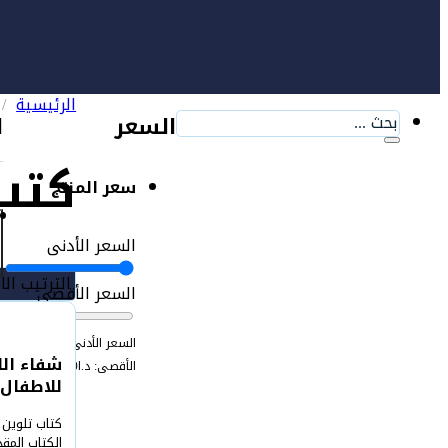
الرئيسية
/
بحث
السعر
ا
...
كتب
سعر المنتج
السعر الأدنى
السعر الأقصى
ا
السعر الأدنى: د.ا0
السعر
و
شفاء الا
الأقصى: د.ا200
s
للاطفال
)
)
كتاب تلوين
الكتاب المق