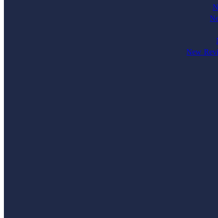
N
Ne
New Revi