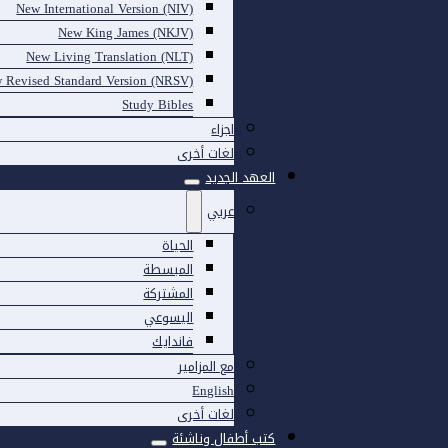
New International Version (NIV)
New King James (NKJV)
New Living Translation (NLT)
 Revised Standard Version (NRSV)
Study Bibles
اجزاء
لغات أخرى
العهد الجديد
عربي
الحياة
المبسطة
المشتركة
اليسوعي
فاندايك
مع المزامير
English
لغات أخرى
كتب أطفال وناشئة