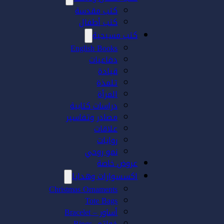
كتب مقدسة
كتب أطفال
كتب مسيحية
English Books
دفاعيات
قيادة
تلمذة
المرأة
دراسات كتابية
مصادر وتفاسير
علاقات
روايات
نمو روحي
عروض خاصة
اكسسوارات وهدايا
Christmas Ornaments
Tote Bags
أساور – Bracelet
خواتم- Rings