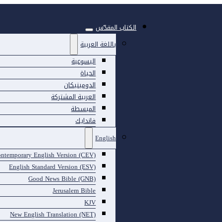
الكتاب المقدّس
باللغة العربية
اليسوعية
الحياة
الدومينيكان
العربية المشتركة
المبسطة
فاندايك
English
ntemporary English Version (CEV)
English Standard Version (ESV)
Good News Bible (GNB)
Jerusalem Bible
KJV
New English Translation (NET)