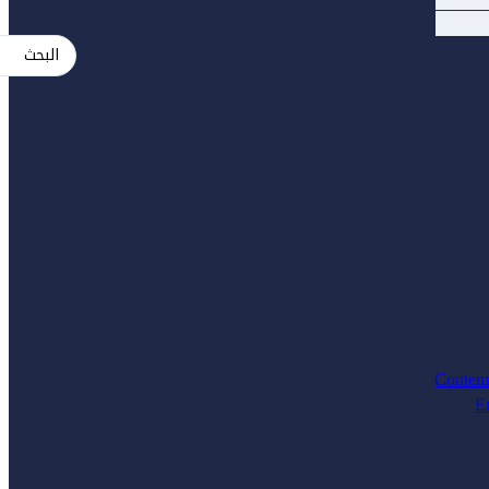
Search
...
Contem
E