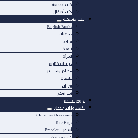
كتب مقدسة
كتب أطفال
كتب مسيحية
English Books
دفاعيات
قيادة
تلمذة
المرأة
دراسات كتابية
مصادر وتفاسير
علاقات
روايات
نمو روحي
عروض خاصة
اكسسوارات وهدايا
Christmas Ornaments
Tote Bags
أساور – Bracelet
خواتم- Rings