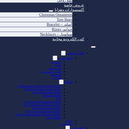
نمو روحي
عروض خاصة
اكسسوارات وهدايا
Christmas Ornaments
Tote Bags
أساور – Bracelet
خواتم- Rings
سناسيل – Necklaces
كتب الكترونية مجانية
الكتاب المقدّس
باللغة العربية
اليسوعية
الحياة
الدومينيكان
العربية المشتركة
المبسطة
فاندايك
English
Contemporary English Version (CEV)
English Standard Version (ESV)
Good News Bible (GNB)
Jerusalem Bible
KJV
New English Translation (NET)
New International Version (NIV)
New King James (NKJV)
New Living Translation (NLT)
New Revised Standard Version (NRSV)
Study Bibles
اجزاء
لغات أخرى
العهد الجديد