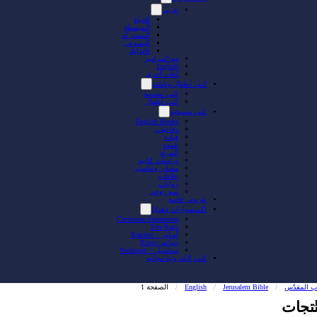
عربي
الحياة
المبسطة
المشتركة
اليسوعي
فاندايك
مع المزامير
English
لغات أخرى
كتب أطفال وناشئة
كتب مقدسة
كتب أطفال
كتب مسيحية
English Books
دفاعيات
قيادة
تلمذة
المرأة
دراسات كتابية
مصادر وتفاسير
علاقات
روايات
نمو روحي
عروض خاصة
اكسسوارات وهدايا
Christmas Ornaments
Tote Bags
أساور – Bracelet
خواتم- Rings
سناسيل – Necklaces
كتب الكترونية مجانية
اب المقدّس
/
Jerusalem Bible
/
English
/
الصفحة 1
تجات