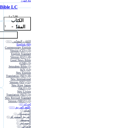
مع المزامير
(12)
Bible LC
7,00
د.ا
الكتاب
المقدّس
الكتاب المقدّس
(302)
English
(89)
Contemporary English
Version (CEV)
(3)
English Standard
Version (ESV)
(8)
Good News Bible
(GNB)
(3)
Jerusalem Bible
(1)
KJV
(13)
New English
Translation (NET)
(8)
New International
Version (NIV)
(31)
New King James
(NKJV)
(5)
New Living
Translation (NLT)
(3)
New Revised Standard
Version (NRSV)
(2)
اجزاء
(40)
باللغة العربية
(101)
الحياة
(3)
الدومينيكان
(1)
العربية المشتركة
(6)
المبسطة
(1)
اليسوعية
(6)
فاندايك
(80)