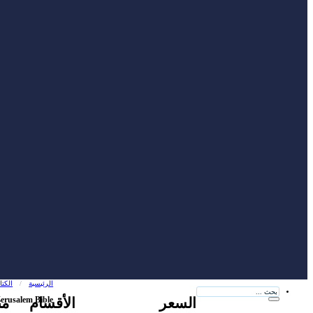
الرئيسية
/
الكت
بحث
...
السعر
الأقسام
من
Jerusalem Bible