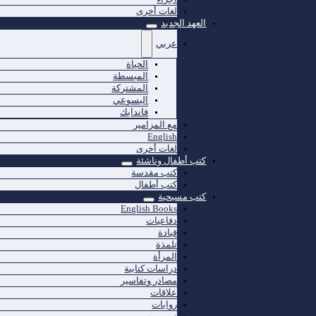
لغات أخرى
العهد الجديد
عربي
الحياة
المبسطة
المشتركة
اليسوعي
فاندايك
مع المزامير
English
لغات أخرى
كتب أطفال وناشئة
كتب مقدسة
كتب أطفال
كتب مسيحية
English Books
دفاعيات
قيادة
تلمذة
المرأة
دراسات كتابية
مصادر وتفاسير
علاقات
روايات