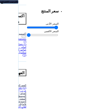
مم
سعر المنتج
اكسسوارات
وهدايا
السعر الأدنى
السعر الأقصى
اكسسوارات وهدايا
(573)
Christmas Ornaments
(7)
Tote Bags
(1)
أساور - Bracelet
(75)
خواتم- Rings
(29)
سناسيل - Necklaces
(72)
العهد الجديد
العهد الجديد
(136)
English
(12)
عربي
(44)
الحياة
(8)
المبسطة
(2)
المشتركة
(7)
اليسوعي
(2)
فاندايك
(9)
لغات أخرى
(80)