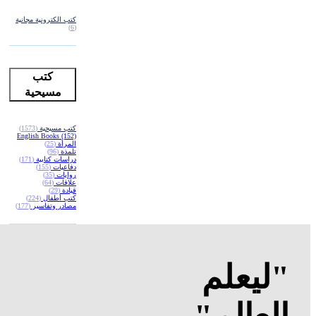
كتب الكترونية مجانية
(6)
كتب
مسيحية
كتب مسيحية
(1573)
English Books
(152)
المرأة
(25)
تلمذة
(96)
دراسات كتابية
(171)
دفاعيات
(155)
روايات
(35)
علاقات
(64)
قيادة
(29)
كتب أطفال
(224)
مصادر وتفاسير
(177)
"ليعلم