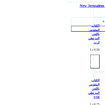
New Jerusalem 
قراءة
المزيد
الكتاب
إضافة إلى السلة
المقدس
باللحن
البيزنطي
كرت
0,50
د.ا
إضافة
إلى
السلة
الكتاب
المقدس
باللحن
البيزنطي
USB
0,75
د.ا