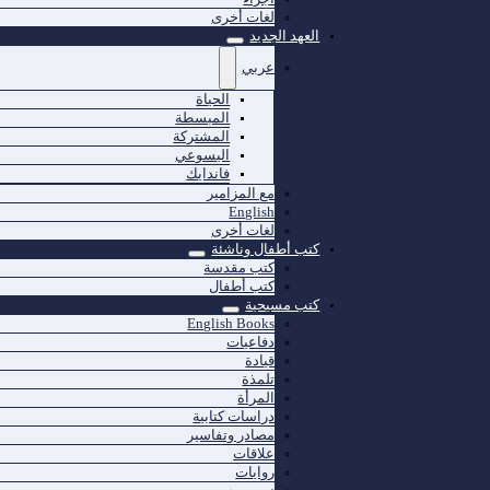
لغات أخرى
العهد الجديد
عربي
الحياة
المبسطة
المشتركة
اليسوعي
فاندايك
مع المزامير
English
لغات أخرى
كتب أطفال وناشئة
كتب مقدسة
كتب أطفال
كتب مسيحية
English Books
دفاعيات
قيادة
تلمذة
المرأة
دراسات كتابية
مصادر وتفاسير
علاقات
روايات