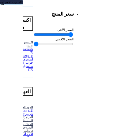
مم
سعر المنتج
اكسسوارات
وهدايا
السعر الأدنى
السعر الأقصى
اكسسوارات وهدايا
(573)
Christmas Ornaments
(7)
Tote Bags
(1)
أساور - Bracelet
(75)
خواتم- Rings
(29)
سناسيل - Necklaces
(72)
العهد الجديد
العهد الجديد
(136)
English
(12)
عربي
(44)
الحياة
(8)
المبسطة
(2)
المشتركة
(7)
اليسوعي
(2)
فاندايك
(9)
لغات أخرى
(80)