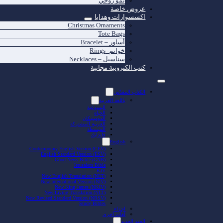
نمو روحي
عروض خاصة
اكسسوارات وهدايا
Christmas Ornaments
Tote Bags
أساور – Bracelet
خواتم- Rings
سناسيل – Necklaces
كتب الكترونية مجانية
الكتاب المقدّس
باللغة العربية
اليسوعية
الحياة
الدومينيكان
العربية المشتركة
المبسطة
فاندايك
English
Contemporary English Version (CEV)
English Standard Version (ESV)
Good News Bible (GNB)
Jerusalem Bible
KJV
New English Translation (NET)
New International Version (NIV)
New King James (NKJV)
New Living Translation (NLT)
New Revised Standard Version (NRSV)
Study Bibles
اجزاء
لغات أخرى
العهد الجديد