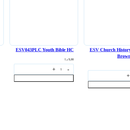
إضافة
إلى
السلة
ESV043PLC Youth Bible HC
ESV Church History
Brown
9,00
د.ا
إضافة إلى السلة
إضافة إلى السلة