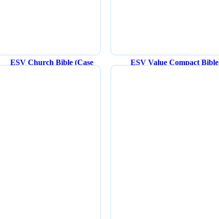
ESV Church Bible (Case
ESV Value Compact Bible
Quantity)
(TruTone, Black)
-22%
6,00
د.ا
6,00
د.ا
إضافة إلى السلة
إضافة إلى السلة