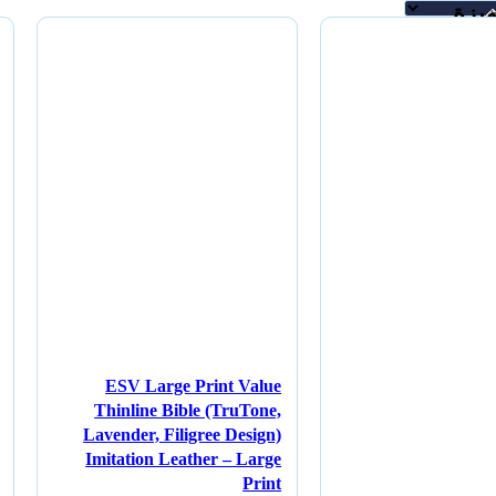
يزة
ان
لم
يكن
قد
قام
0,50
د.ا
إضافة
إلى
السلة
KJV
Super
ESV Large Print Value
Giant
Print
Thinline Bible (TruTone,
Reference
Lavender, Filigree Design)
Bible
Imitation Leather – Large
Brown
Print
Leathertouch