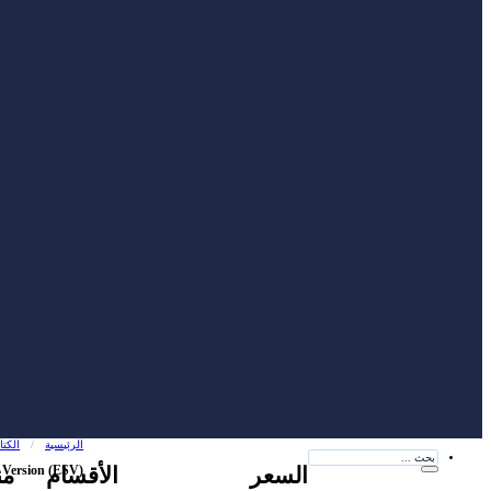
الرئيسية
/
الكت
بحث
...
السعر
الأقسام
من
 Version (ESV)