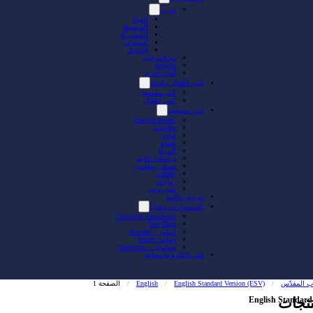
عربي
الحياة
المبسطة
المشتركة
اليسوعي
فاندايك
مع المزامير
English
لغات أخرى
كتب أطفال وناشئة
كتب مقدسة
كتب أطفال
كتب مسيحية
English Books
دفاعيات
قيادة
تلمذة
المرأة
دراسات كتابية
مصادر وتفاسير
علاقات
روايات
نمو روحي
عروض خاصة
اكسسوارات وهدايا
Christmas Ornaments
Tote Bags
أساور – Bracelet
خواتم- Rings
سناسيل – Necklaces
كتب الكترونية مجانية
اب المقدّس
/
English Standard Version (ESV)
/
English
/
الصفحة 1
تجات
English Standard