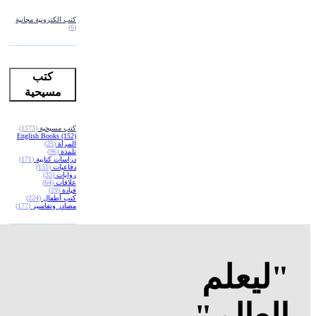
كتب الكترونية مجانية
(6)
كتب
مسيحية
كتب مسيحية
(1573)
English Books
(152)
المرأة
(25)
تلمذة
(96)
دراسات كتابية
(171)
دفاعيات
(155)
روايات
(35)
علاقات
(64)
قيادة
(29)
كتب أطفال
(224)
مصادر وتفاسير
(177)
"ليعلم