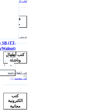
لغات أخرى
(97)
عروض
خاصة
عروض خاصة
(2)
 SB (TT,
/Walnut)
كتب أطفال
30,00
د.ا
وناشئة
كتب أطفال وناشئة
(34)
كتب مقدسة
(11)
كتب
الكترونية
مجانية