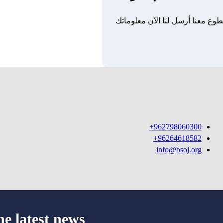
وع معنا أرسل لنا الآن معلوماتك
962798060300+
96264618582+
info@bsoj.org
he latest news