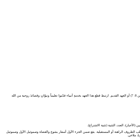
الكلمة “عهد” تعني “ميثاق” أو “اتّفاق” أو “تعهُّد”. فقد دخل الله قبل المسيح في عهدٍ أو ميثاق مع إبراهيم ثبّته مع ابنه إسحق وحفيده يعقوب. ثم عمل اتّفاقاً رسمياً مع نسله عند جبل سيناء، وهو ما يُدعى بالعهد الأول (عبرانيين 8: 7) أو العهد القديم. ارتبط قطع هذا العهد بخدمةِ أنبياء قدّموا تعليماً ونبوّاتٍ وقصائدَ روحية من الله
لأحبار)، العدد، التثنية (تثنية الاشتراع).
ماً يخاطب الظروف الراهنة أو المستقبلية. يقع ضمن الجزء الأول أسفار يشوع والقضاة وصموئيل الأول وصموئيل
ا، ملاخي.