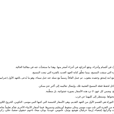
بٌ في أقسام وأجزاء، وتقع أجزاؤه في أجزاء أصغر منها. وهذا ما سنتحدَّث عنه في مقالتنا الحالية.
رة التي سبقت المسيح، بينما تتعلَّق كتابة العهد الجديد بالفترة التي تبعت المسيح.
ئل لحفظ قصّة المسيح العجيبة تلك، وإيصال تعاليمه إلى أكبرِ عددٍ ممكن.
ح. وضمن كل عهدٍ، لا ترد هذه الأسفار بصورة عشوائية، بل منظَّمة.
ا محتواها. وسننظر إلى كليهما عن قرب.
. التوراة هي القسم الأول من العهد القديم، وهي الأسفار الخمسة التي كتبها النبي موسى: التكوين، الخروج اللاويين (ا
حداثٍ مهمة من الفترة التي تلت موت موسى وحتّى سقوط أورشليم وتدميرها، فيما أسفار الأنبياء الأخرى تقدِّم تعلي
والرابع)، إشعياء، إرميا، حزقيال، هوشع، يوئيل، عاموس، عوبدياً، يونان، ميخا، ناحوم، حبقوق، صفنيا، حجّي، زكري