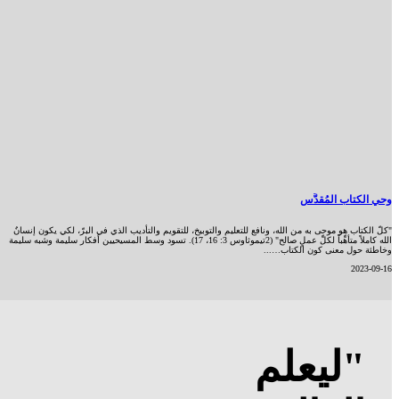
وحي الكتاب المُقدَّس
"كلّ الكتاب هو موحى به من الله، ونافع للتعليم والتوبيخ، للتقويم والتأديب الذي في البرّ، لكي يكون إنسانٌ
الله كاملاً متأهِّباً لكلِّ عملٍ صالح" (2تيموثاوس 3: 16، 17). تسود وسط المسيحيين أفكار سليمة وشبه سليمة
وخاطئة حول معنى كون الكتاب…...
2023-09-16
"ليعلم