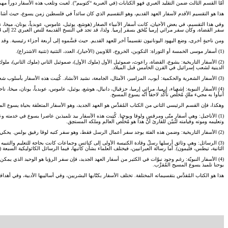
أمّا القسم الثالث ضمن التقليد العبري فهو الكتابات (في العبرية “كتوبيم”). لعبت وتلعب هذه الأسفار دوراً مهماً ف
هذا هو التقسيم الأقدم لأسفار العهد القديم، وهو التقسيم الذي كان سائداً في فلسطين زمن يسوع، حيث أشار يسوع 
وفي هذا التقسيم، في بعض الأحيان، كانت أسفار الأنبياء الصغار (هوشع، يوئيل، عاموس، عوبدياً، يونان، ميخا، نا
سفر القضاة، وكان سفر مراثي إرميا يُلحَق بسفر إرميا. ولذا، قد تجد في النسخ القديمة للنص العبري 22 إلى 24 سفراً، وذلك يعتمد على ما يتمّ جمعه من أسفار معاً.
ومن ناحيةٍ أخرى، وضع اليهود اليونانيون تقسيماً آخر للعهد القديم. حيث قسَّموه إلى أربعة أجزاء رئيسية. وقد ت
(1) أسفار موسى الخمسة أو التوراة: التكوين، الخروج، اللاويين (الأحبار)، العدد، التثنية (تثنية الاشتراع).
(2) الأسفار التاريخية: يشوع، القضاة، راعوث، صموئيل الأول (ملوك الأول)، صموئيل الثاني (ملوك الثاني)، م
الدينية لشعب إسرائيل في القرن الخامس قبل الميلاد.
(3) الأسفار الشعرية والحكمية: أيوب، المزامير، الأمثال، الجامعة، نشيد الأنشاد. كُتِبت هذه الأسفار بأسلوب شعري (وهو مختلفة في نمطه عن الشعر العربي)، وهي أسفار تُقدِّم تعليماً روحياً يتعلَّق بعبادة الله، وتعليماً ينقل حكمة الله ويوضِّح مقاصده. كما يؤكِّد سفر نشيد الأنشاد على الزواج والعلاقة الزوجية.
(4) الأسفار النبوية: إشعياء، إرميا، مراثي إرميا، حزقيال، دانيال، هوشع، يوئيل، عاموس، عوبدياً، يونان، مي
أنبأوا به مجيء ملكٍ مُخلِّص تأكَّد لاحقاً أنّه يسوع المسيح.
وهكذا، فإن القسم الرئيسي الثاني من الكتاب المُقدَّس هو العهد الجديد، وهو الأسفار المتعلقة بحياة يسوع الم
(1) الأناجيل: وهي أسفار متّى ومرقس ولوقا ويوحنا. كُتِبت هذه الأسفار بيد تلميذين عاصرا يسوع في خدمته 
وتعليمه وموته وقيامته لتُبيّن للقارئ أنّ هذا هو مُخلِّص العالم وملكه المستحِق.
(2) الأسفار التاريخية: وضمن هذه الفئة يوجد سفر أعمال الرسل فقط، وهو سفر كتبه لوقا رفيق بولس. يحكي هذا السفر عن عمل الروح في كنيسته الأولى خاصّة من خلال الرسولين بطرس وبولس.
(3) الرسائل: وهي وثائق أرسلها رسلُ وقادة الكنيسة الأولى إلى كنائس وجماعات كانت بحاجة للتعليم والتنبي
الثانية، تيطس، فليمون). أما رسالة العبرانيين، فيختلف العلماء بشأن كاتبها، فيما الرسائل الكاثوليكية السبعة (
(4) الأسفار النبويّة: رغم وجود نبوّات في الكثير من أسفار العهد الجديد، فإن سفر الرؤيا هو الوحيد الذي ي
يوحنا تلميذ يسوع المسيح المُقرَّب.
هذا هو الكتاب المُقدَّس بتقسيماته المختلفة. تختلف الأسفار بكتّابها البشريين، وفي أساليبها الأدبية، وفي أهداف