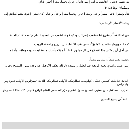
، نشيد الأنشاد، الجامعة، مراثي إرميا، دانيال، عزرا، نحميا، سفرا أخبار الأيام.
(لوقا 24: 44).
اً، وسفرا الأخبار سفراً واحداً، وسفرا عزرا ونحميا سفراً واحداً. وأحياناً، كان سفر راعوث يُضم كملحَق إلى
وهذه الأقسام الأربعة هي:
ئيل من لحظة تسلُّم يشوع قيادة شعب إسرائيل وحتّى عودة الشعب من السبي البابلي وتثبيت دعائم الحياة
ه من أجل أن ينعكس هذا الإصلاح في كل حياتهم. كما أنبأ هؤلاء بأحداثٍ مستقبلية محدودة وعامّة، وأهمّ ما
 رئيسية تضمّ سبعاً وعشرين سفراً.
ولس عمل دراساتٍ بحثية تاريخية في الجليل واليهودية (لوقا). تحكي الأناجيل عن ولادة يسوع المسيح وحياته
ثانية، غلاطية، أفسس، فيلبّي، كولوسي، تسالونيكي الأولى، تسالونيكي الثانية، تيموثاوس الأولى، تيموثاوس
رسول بولس.
 أحداثه إلى المستقبل حين سينهي المسيح يسوع الشر ويحرِّر تابعيه من الظلم الواقع عليهم. كاتب هذا السفر هو
 بالمُخلِّص يسوع المسيح.