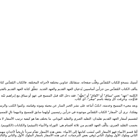
أمسِك بنسخةٍ للكتاب المُقدَّس وقلِّب صفحاته. ستقابلك عناوين مختلفة لأجزائه المختلفة. فالكتاب المُقدَّس كتا
يتألف الكتاب المُقدَّس من جزأَين أساسيين يُدعيان العهد القديم والعهد الجديد. تتعلَّق كتابة العهد القديم بالفت
فدُوِّنت. وعُرِفت كل وثيقة باسم “سِفْر”، أي كتاب.
وبعد مجيء المسيح وخدمته، انكبّ أتباعه على نشر الخبر السار عن مجيئه وموته وقيامته، وكتبوا الكتب والرسا
وهكذا، نرى أن “أسفار” الكتاب المُقدَّس موجودة في جزأَين رئيسيين أولهما سابق للمسيح وثانيهما تالٍ للمسي
لتقسيم أسفار العهد القديم تقليدان: التقليد العبري والتقليد اليوناني. ما يختلف هنا هو كيفية ترتيب الأسفار ل
بحسب التقليد العبري، يتألَّف العهد القديم من ثلاثة أقسام هي: التوراة والأنبياء (النبيئيم) والكتابات (الكتوبيم)
أمّا قسم الأنبياء فهو الأسفار التي تُنسَب كتابتها إلى الأنبياء. بعض هذه الأسفار تقدِّم سرداً تاريخياً لأ
الثاني وملوك الأول وملوك الثاني (وفي بعض الترجمات، تُدعى هذه الأسفار بأسفار الملوك الأول والثاني والثالث 