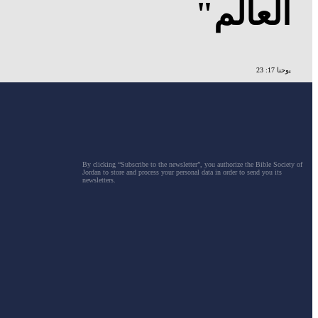
العالم"
يوحنا 17: 23
By clicking “Subscribe to the newsletter”, you authorize the Bible Society of
Jordan to store and process your personal data in order to send you its
newsletters.