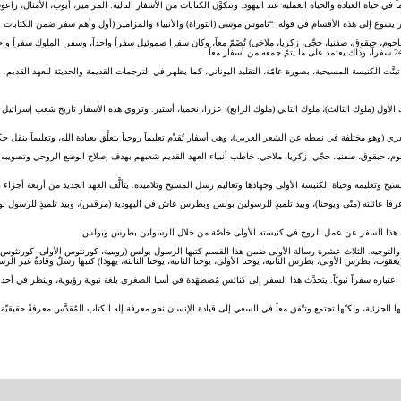
ي حياة العبادة والحياة العملية عند اليهود. وتتكوَّن الكتابات من الأسفار التالية: المزامير، أيوب، الأمثال، راعوث
إلى هذه الأقسام في قوله: “ناموس موسى (التوراة) والأنبياء والمزامير (أول وأهم سفر ضمن الكتابات ويمثِّلها)” 
حوم، حبقوق، صفنيا، حجّي، زكريا، ملاخي) تُضَمّ معاً، وكان سفرا صموئيل سفراً واحداً، وسفرا الملوك سفراً واحد
بنَّت الكنيسة المسيحية، بصورة عامّة، التقليد اليوناني، كما يظهر في الترجمات القديمة والحديثة للعهد القديم. 
لوك الأول (ملوك الثالث)، ملوك الثاني (ملوك الرابع)، عزرا، نحميا، أستير. وتروي هذه الأسفار تاريخ شعب إسرا
خا، ناحوم، حبقوق، صفنيا، حجّي، زكريا، ملاخي. خاطب أنبياء العهد القديم شعبهم بهدف إصلاح الوضع الروحي وتصويب
سيح وتعليمه وحياة الكنيسة الأولى وجهادها وتعاليم رسل المسيح وتلاميذه. يتألَّف العهد الجديد من أربعة أجزاء
وعرفا عائلته (متّى ويوحنا)، وبيد تلميذٍ للرسولين بولس وبطرس عاش في اليهودية (مرقس)، وبيد تلميذٍ للرسول ب
ه والتوجيه. الثلاث عشرة رسالة الأولى ضمن هذا القسم كتبها الرسول بولس (رومية، كورنثوس الأولى، كورنثوس ال
يعقوب، بطرس الأولى، بطرس الثانية، يوحنا الأولى، يوحنا الثانية، يوحنا الثالثة، يهوذا) كتبها رسلٌ وقادةٌ غير ال
مكن اعتباره سفراً نبويّاً. يتحدَّث هذا السفر إلى كنائس مُضطهَدة في أسيا الصغرى بلغة نبوية رؤيوية، وينظر في
ها الجزئية، ولكنّها تجتمع وتتّفق معاً في السعي إلى قيادة الإنسان نحو معرفة إله الكتاب المُقدَّس معرفةً حقيقيّة