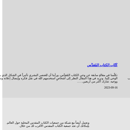
كُتّاب الكتاب المُقدَّس
تكلّمنا في مقالةٍ سابقة عن وحي الكتاب المُقدَّس، ورأينا أن للعنصر البشري تأثيراً في الشكل الذي 
وب
الوحي إلينا. ونريد في هذا المقال النظر إلى أشخاصٍ استخدمهم الله في نقل فكره وإيصال إعلانه وت
ووحيه. شارك أكثر من أربعين…...
2023-09-16
ونعمل أيضاً مع شبكة من جمعيات الكتاب المقدس المحلية حول العالم.
بإمكانك أن تجد جمعية الكتاب المقدس الأقرب لك من خلال.