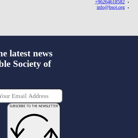
96264618582+
info@bsoj.org
he latest news
ble Society of
SUBSCRIBE TO THE NEWSLETTER