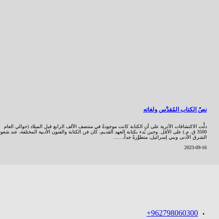
نصّ الكتاب المُقدَّس ولغاته
دلَّت الاكتشافات الأثرية على أن الكتابة كانت موجودةً في منتصف الألف الرابع قبل الميلاد (حوالي العام
3500 ق. م.) على الأقل. وحين بُدء بكتابة العهد القديم، كان فن الكتابة والفنون الأدبية المختلفة، عند شع
الشرق الأدنى وبني إسرائيل، متطوِّرةً جداً،…...
2023-09-16
962798060300+